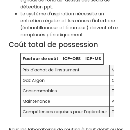
détection ppt.
Le système d'aspiration nécessite un
entretien régulier et les cônes d'interface
(échantillonneur et écumeur) doivent être
remplacés périodiquement.
Coût total de possession
Facteur de coût
ICP-OES
ICP-MS
Prix d'achat de l'instrument
Modéré
Gaz Argon
Qualité
Consommables
Torche s
Maintenance
Plus sim
Compétences requises pour l'opérateur
Technic
Pour les laboratoires de routine à haut débit où les