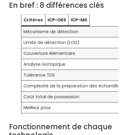
En bref : 8 différences clés
Critères
ICP-OES
ICP-MS
Mécanisme de détection
Ém
Limite de détection (LOD)
P
Couverture élémentaire
~7
Analyse isotopique
✗ 
Tolérance TDS
Ju
Complexité de la préparation des échantillons
M
Coût total de possession
In
Meilleur pour
CQ
Fonctionnement de chaque