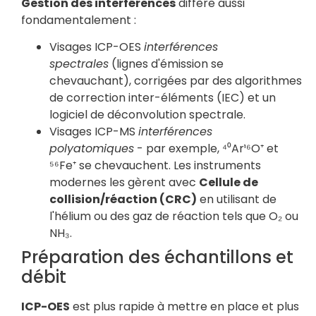
Gestion des interférences
diffère aussi
fondamentalement :
Visages ICP-OES
interférences
spectrales
(lignes d'émission se
chevauchant), corrigées par des algorithmes
de correction inter-éléments (IEC) et un
logiciel de déconvolution spectrale.
Visages ICP-MS
interférences
polyatomiques
- par exemple, ⁴⁰Ar¹⁶O⁺ et
⁵⁶Fe⁺ se chevauchent. Les instruments
modernes les gèrent avec
Cellule de
collision/réaction (CRC)
en utilisant de
l'hélium ou des gaz de réaction tels que O₂ ou
NH₃.
Préparation des échantillons et
débit
ICP-OES
est plus rapide à mettre en place et plus