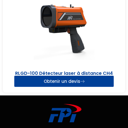
RLGD-100 Détecteur laser à distance CH4
Obtenir un devis