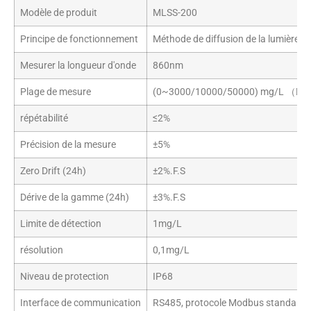
Modèle de produit
MLSS-200
Principe de fonctionnement
Méthode de diffusion de la lumière i
Mesurer la longueur d'onde
860nm
Plage de mesure
(0~3000/10000/50000) mg/L （D'au
répétabilité
≤2%
Précision de la mesure
±5%
Zero Drift (24h)
±2%.F.S
Dérive de la gamme (24h)
±3%.F.S
Limite de détection
1mg/L
résolution
0,1mg/L
Niveau de protection
IP68
Interface de communication
RS485, protocole Modbus standard vi