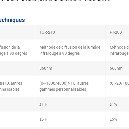
techniques
TUR-210
FT-200
usion de la
Méthode de diffusion de la lumière
Méthode de
uge à 90 degrés
infrarouge à 90 degrés
infrarouge
860nm
660nm
NTU, autres
(0~1000/4000)NTU, autres
(0~20/10
nalisables
gammes personnalisables
≤1%
≤1%
±5%
±5%