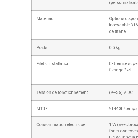
(personnalisab
Matériau
Options disponi
inoxydable 316L
de titane
Poids
0,5 kg
Filet d'installation
Extrémité supér
filetage 3/4
Tension de fonctionnement
(9~36) V DC
MTBF
≥1440h/temps
Consommation électrique
1 W (avec bros
fonctionnemen
0,4 W (avec la