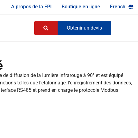
À propos de la FPI
Boutique en ligne
French
Obtenir un devis
é
 de diffusion de la lumière infrarouge à 90° et est équipé
onctions telles que l'étalonnage, l'enregistrement des données,
e interface RS485 et prend en charge le protocole Modbus