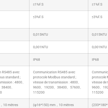
≤1%F.S
≤1%F.S
≤3%F.S
≤3%F.S
0,015NTU
0,015NTU
0,001NTU
0,001NTU
IP68
IP68
n RS485 avec
Communication RS485 avec
Communica
us standard ;
protocole Modbus standard ;
protocole 
nsmission : 4800、
vitesse de transmission : 4800、
vitesse de
、38400、
9600、19200、38400、57600、
9600、19
0
115200
115200
，10 mètres
(φ16*150) mm，10 mètres
(233*180