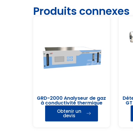
Produits connexes
GRD-2000 Analyseur de gaz
Déte
à conductivité thermique
GT
Obtenir un
devis