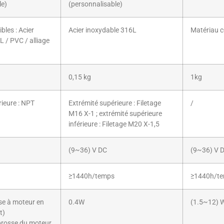
le)
(personnalisable)
bles : Acier
Acier inoxydable 316L
Matériau 
 / PVC / alliage
0,15 kg
1kg
ieure : NPT
Extrémité supérieure : Filetage
/
M16 X-1 ; extrémité supérieure
inférieure : Filetage M20 X-1,5
(9~36) V DC
(9~36) V 
≥1440h/temps
≥1440h/t
se à moteur en
0.4W
(1.5~12) 
t)
 brosse du moteur