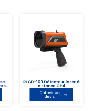
sse
RLGD-100 Détecteur laser à
Mars-
distance CH4
Obtenir un
devis