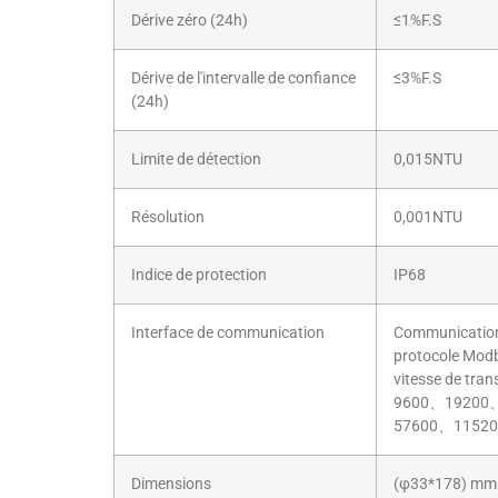
Dérive zéro (24h)
≤1%F.S
Dérive de l'intervalle de confiance
≤3%F.S
(24h)
Limite de détection
0,015NTU
Résolution
0,001NTU
Indice de protection
IP68
Interface de communication
Communicatio
protocole Modb
vitesse de tra
9600、19200
57600、11520
Dimensions
(φ33*178) mm