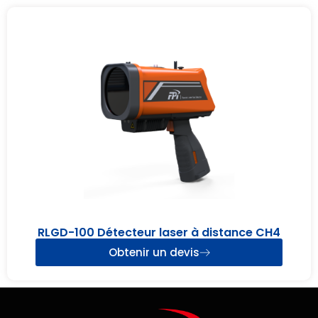
RLGD-100 Détecteur laser à distance CH4
Obtenir un devis