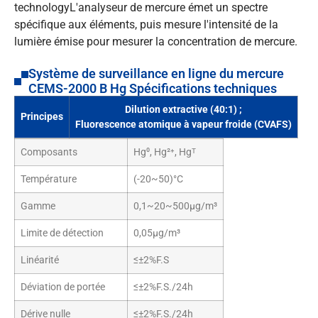
technologyL'analyseur de mercure émet un spectre
spécifique aux éléments, puis mesure l'intensité de la
lumière émise pour mesurer la concentration de mercure.
Système de surveillance en ligne du mercure
CEMS-2000 B Hg Spécifications techniques
Dilution extractive (40:1) ;
Principes
Fluorescence atomique à vapeur froide (CVAFS)
Composants
Hg⁰, Hg²⁺, Hgᵀ
Température
(-20~50)°C
Gamme
0,1~20~500μg/m³
Limite de détection
0,05μg/m³
Linéarité
≤±2%F.S
Déviation de portée
≤±2%F.S./24h
Dérive nulle
≤±2%F.S./24h