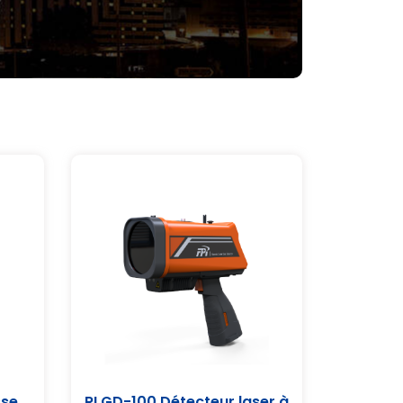
sse
RLGD-100 Détecteur laser à