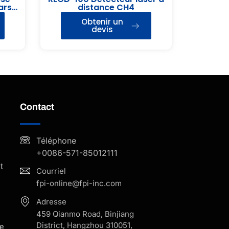
Mars-
distance CH4
Obtenir un
devis
Contact
Téléphone
+0086-571-85012111
t
Courriel
fpi-online@fpi-inc.com
Adresse
459 Qianmo Road, Binjiang
District, Hangzhou 310051,
e