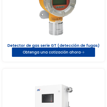
Detector de gas serie GT (detección de fugas)
Obtenga una cotización ahora