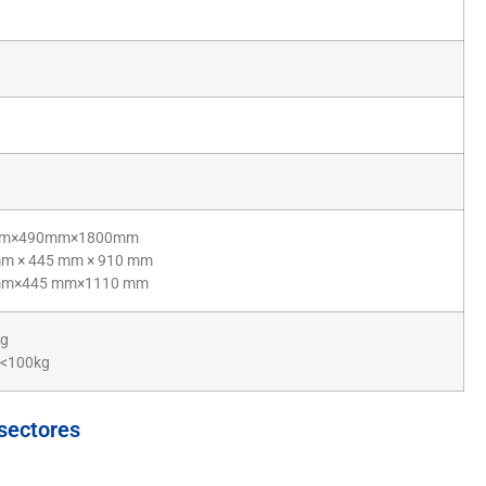
0mm×490mm×1800mm
mm × 445 mm × 910 mm
 mm×445 mm×1110 mm
kg
 <100kg
 sectores