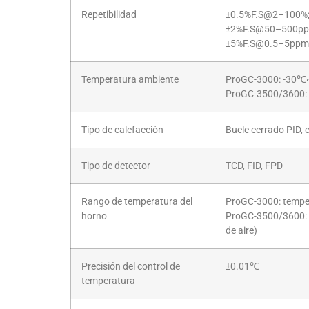
Repetibilidad
±0.5%F.S@2–100%
±2%F.S@50–500p
±5%F.S@0.5–5ppm
Temperatura ambiente
ProGC-3000: -30
ProGC-3500/3600
Tipo de calefacción
Bucle cerrado PID, 
Tipo de detector
TCD, FID, FPD
Rango de temperatura del
ProGC-3000: temper
horno
ProGC-3500/3600: 
de aire)
Precisión del control de
±0.01℃
temperatura