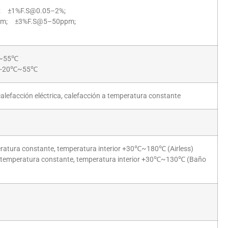
; ±1%F.S@0.05–2%;
pm; ±3%F.S@5–50ppm;
℃~55℃
: -20℃~55℃
calefacción eléctrica, calefacción a temperatura constante
atura constante, temperatura interior +30℃~180℃ (Airless)
temperatura constante, temperatura interior +30℃~130℃ (Baño