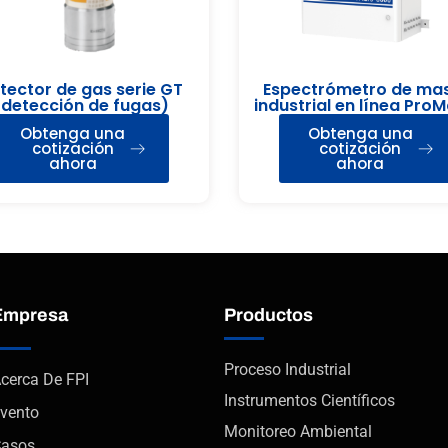
tector de gas serie GT
Espectrómetro de ma
(detección de fugas)
industrial en línea Pro
6000
Obtenga una
Obtenga una
cotización
cotización
ahora
ahora
Empresa
Productos
Proceso Industrial
cerca De FPI
Instrumentos Científicos
vento
Monitoreo Ambiental
asos