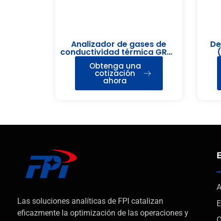
Analizador de gases de
De
conductividad térmica GRD-
2000
Obtenga una
cotización
ahora
A
Las soluciones analíticas de FPI catalizan
E
eficazmente la optimización de las operaciones y
C