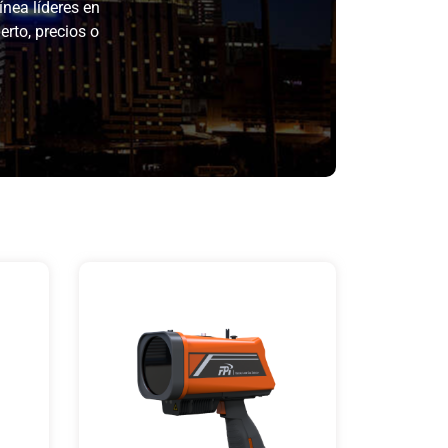
ínea líderes en
rto, precios o