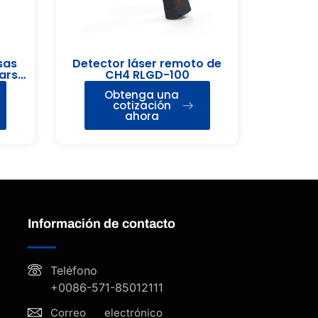
sas
Detector láser remoto de
Mars-
CH4 RLGD-100
Obtenga una
cotización
ahora
Información de contacto
Teléfono
+0086-571-85012111
Correo electrónico