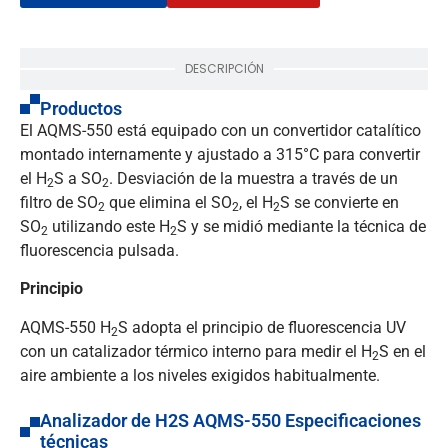
DESCRIPCIÓN
Productos
El AQMS-550 está equipado con un convertidor catalítico
montado internamente y ajustado a 315°C para convertir
el H
S a SO
. Desviación de la muestra a través de un
2
2
filtro de SO
que elimina el SO
, el H
S se convierte en
2
2
2
SO
utilizando este H
S y se midió mediante la técnica de
2
2
fluorescencia pulsada.
Principio
AQMS-550 H
S adopta el principio de fluorescencia UV
2
con un catalizador térmico interno para medir el H
S en el
2
aire ambiente a los niveles exigidos habitualmente.
Analizador de H2S AQMS-550 Especificaciones
técnicas