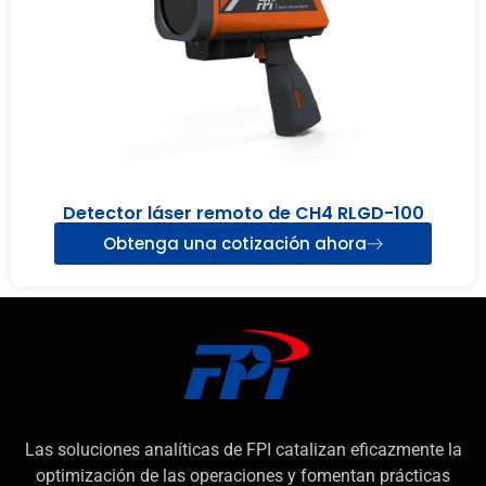
Detector láser remoto de CH4 RLGD-100
Obtenga una cotización ahora
Las soluciones analíticas de FPI catalizan eficazmente la
optimización de las operaciones y fomentan prácticas