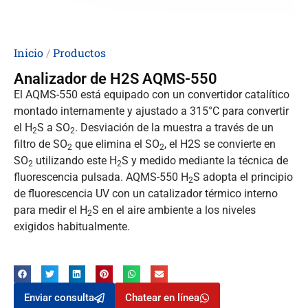
Inicio
/
Productos
Analizador de H2S AQMS-550
El AQMS-550 está equipado con un convertidor catalítico
montado internamente y ajustado a 315°C para convertir
el H
S a SO
. Desviación de la muestra a través de un
2
2
filtro de SO
que elimina el SO
, el H2S se convierte en
2
2
SO
utilizando este H
S y medido mediante la técnica de
2
2
fluorescencia pulsada. AQMS-550 H
S adopta el principio
2
de fluorescencia UV con un catalizador térmico interno
para medir el H
S en el aire ambiente a los niveles
2
exigidos habitualmente.
Enviar consulta
Chatear en línea