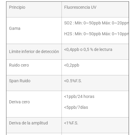
Principio
Fluorescencia UV
SO2 : Mín: 0~50ppb Máx: 0~20ppm
Gama
H2S : Mín: 0~50ppb Máx: 0~10ppm
<0,4ppb o 0,5 % de lectura
Límite inferior de detección
Ruido cero
<0,2ppb
Span Ruido
<0.5%F.S.
<1ppb/24 horas
Deriva cero
<5ppb/7días
Deriva de la amplitud
<1%F.S.