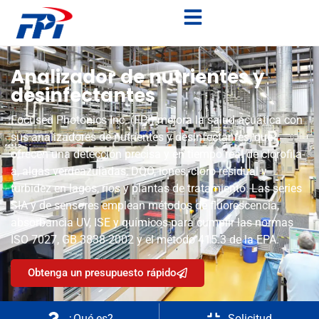
Analizador de nutrientes y
desinfectantes
Focused Photonics Inc. (FPI) mejora la salud acuática con
sus analizadores de nutrientes y desinfectantes, que
ofrecen una detección precisa y en tiempo real de clorofila-
a, algas verdeazuladas, DQO, iones, cloro residual y
turbidez en lagos, ríos y plantas de tratamiento. Las series
SIA y de sensores emplean métodos de fluorescencia,
absorbancia UV, ISE y químicos para cumplir las normas
ISO 7027, GB 3838-2002 y el método 415.3 de la EPA.
Obtenga un presupuesto rápido
¿Qué es?
Solicitud