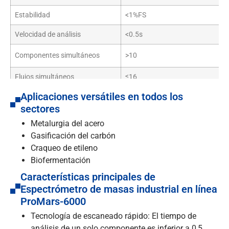
Estabilidad
<1%FS
Velocidad de análisis
<0.5s
Componentes simultáneos
>10
Flujos simultáneos
≤16
Aplicaciones versátiles en todos los
Salida
RS232/RS485/LAN
sectores
Nivel de protección Ex
Ex depx IIC T4
Metalurgia del acero
Temperatura de funcionamiento
Gasificación del carbón
-20~45°C
Craqueo de etileno
Biofermentación
Características principales de
Espectrómetro de masas industrial en línea
ProMars-6000
Tecnología de escaneado rápido: El tiempo de
análisis de un solo componente es inferior a 0,5