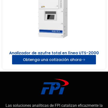
Analizador de azufre total en línea UTS-2000
Obtenga una cotización ahora
Las soluciones analíticas de FPI catalizan eficazmente la