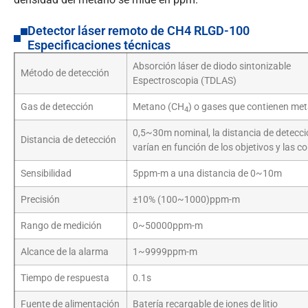
Detector láser remoto de CH4 RLGD-100
Especificaciones técnicas
Absorción láser de diodo sintonizable
Método de detección
Espectroscopia (TDLAS)
Gas de detección
Metano (CH
) o gases que contienen me
4
0,5~30m nominal, la distancia de detecci
Distancia de detección
varían en función de los objetivos y las c
Sensibilidad
5ppm-m a una distancia de 0~10m
Precisión
±10% (100~1000)ppm-m
Rango de medición
0~50000ppm-m
Alcance de la alarma
1~9999ppm-m
Tiempo de respuesta
0.1s
Fuente de alimentación
Batería recargable de iones de litio