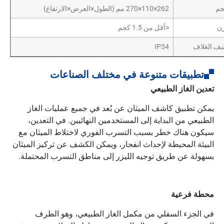
جم
262×110×270 مم (الطول×العرض×الارتفاع)
زن
<أقل من 1.5 كجم
يف الغلاف
IP54
تطبيقات متنوعة في مختلف الصناعات
تعدين الغاز الطبيعي
يمكن تطبيق كاشف الميثان عن بُعد في جميع عمليات الغاز
الطبيعي من البداية إلى المستخدمين النهائيين. في التعدين،
سيكون هناك خطر بسبب التسرب الفوري لاختلاط الميثان مع
البيئة المحيطة لإحداث انفجار، ويمكن الكشف عن تركيز الميثان
بسهولة عن طريق توجيه الليزر إلى مناطق التسرب المحتملة.
محطة فرعية
في الجزء السفلي من مكمل الغاز الطبيعي، وهو الطرف