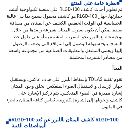
نظرة عامة على المنتج
تم تطوير أحدث كاشف RLGD-100 على منصة تكنولوجية أثبتت
جدارتها. جهاز RLGD-100 هو كاشف محمول يسمح بما يلي
عالية
الحساسية في الوقت الحقيقي
الكشف عن الميثان من مسافة
بعيدة. يمكن أن يكون تسرب الميثان
بسرعة
رصدها من خلال
توجيه شعاع الليزر نحو التسرب المشتبه به أو على طول خط
المسح. يتيح سهولة الوصول إلى المواقع التي يصعب الوصول
إليها ويحمي المشغل والتطبيقات الصناعية من مجموعة واسعة
من مصادر التسرب المحتملة.
المبدأ
تقوم تقنية TDLAS بإسقاط الليزر على هدف عاكس. ويستقبل
جهاز الإرسال والاستقبال الضوء المنعكس. يخلق وجود الميثان
إشارة مميزة في الضوء المنعكس. يتم تركيز الإشارة على
كاشف وتحويلها إلى إشارة إلكترونية. تُقاس كثافة الميثان بالجزء
في المليون.
RLGD-100 كاشف الميثان بالليزر عن بُعد RLGD-100
المواصفات الفنية