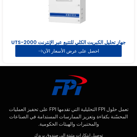
جهاز تحليل الكبريت الكلي للتتبع عبر الإنترنت UTS-2000
احصل على عرض الأسعار الآن
تعمل حلول FPI التحليلية التي تقدمها FPI على تحفيز العمليات
المحسّنة بكفاءة وتعزيز الممارسات المستدامة في الصناعات
والمختبرات والهيئات الحكومية.
توصيل ابتكارات مثبتة إلى صندوق بريدك