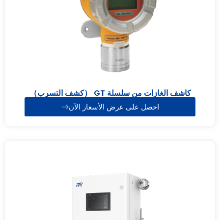
كاشف الغازات من سلسلة GT （كشف التسرب）
احصل على عرض الأسعار الآن