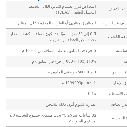
امتصاص ليزر الصمام الثنائي القابل للضبط
قة الكشف
التحليل الطيفي (TDLAS)
شف عن الغازات
الميثان (الميثان
) أو الغازات المحتوية على الميثان
4
0.5 إلى 30 مترًا اسميًا، قد تكون مسافة الكشف الفعلية
فة الكشف
تختلف عن الأهداف والشروط
ساسية
5 جزء في المليون م على مسافة من 0 ~ 10 م
قة
±10% (100 ~ 1000) جزء في المليون-م
ق القياس
0 ~ 50000 جزء في المليون-م
 الإنذار
1 ~ 1999999ppm-م
 الاستجابة
0.1s
ر الطاقة
بطارية ليثيوم أيون قابلة للشحن
≥8 ساعات عند 25 ℃ تحت مستوى سطوع الشاشة 3 و
البطارية
مستوى الصوت 2