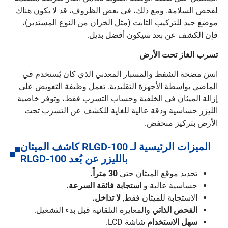
لفحص السلامة. ومع ذلك، في بعض الظروف، قد لا يكون هناك
موضع جيد للتركيب الثابت (مثل الخزان من النوع المستدير)،
فإن الكشف عن بعد سيكون أفضل بديل.
تسرب الغاز تحت الأرض
انسَ مضخة الشفط والمسبار المعدني الذي كان يُستخدم في
الماضي بواسطة الأجهزة التقليدية. تعمل وظيفة التعويض على
إزالة الميثان في الخلفية وحساب التسرب فقط، وتوفر خاصية
الليزر حساسية ودقة عالية للغاية للكشف عن التسرب تحت
الأرض بتركيز منخفض.
الميزات الرئيسية لـ RLGD-100 كاشف الميثان
بالليزر عن بُعد RLGD-100
تحديد موقع الميثان حتى
30 متراً.
حساسية عالية و
استجابة فائقة السرعة.
الاستجابة للميثان فقط,
لا تداخل.
الفحص الذاتي
والمعايرة التلقائية قبل بدء التشغيل.
سهل الاستخدام
شاشة LCD.