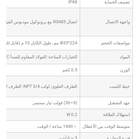
تصنيف الحماية
IP68
واجهة الاتصال
اتصال RS485 مع بروتوكول مودبوس القياسي؛ معدلات الباود: 4800, 9600, 19200, 38400, 57600, 115200
مواصفات الحجم
Φ33*224 مم، طول الكابل 10 م (قابل للتخصيص)
المواد
الخيارات المتاحة: الفولاذ المقاوم للصدأ 316L / PVC / سبائك التيتانيوم
الوزن
0.5 كجم
خيط التثبيت
الطرف العلوي: لولب NPT 3/4؛ الطرف السفلي: لولب خارجي اختياري NPT 3/4
جهد التشغيل
(9~36) فولت تيار مستمر
استهلاك الطاقة
0.2 W
متوسط الوقت بين الأعطال
＞
1440 ساعة / الوقت
فترة المعايرة
3 ~ 6 أشهر