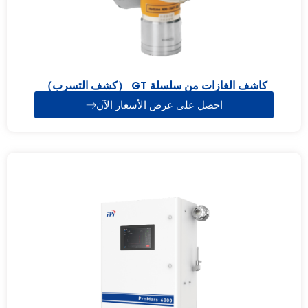
كاشف الغازات من سلسلة GT （كشف التسرب）
احصل على عرض الأسعار الآن