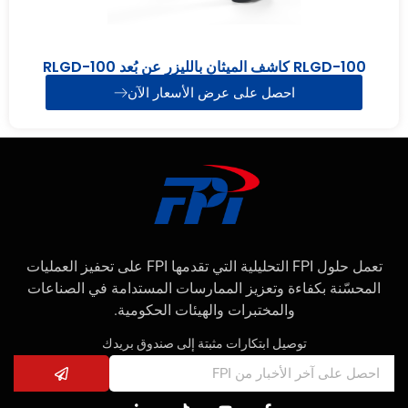
RLGD-100 كاشف الميثان بالليزر عن بُعد RLGD-100
احصل على عرض الأسعار الآن
تعمل حلول FPI التحليلية التي تقدمها FPI على تحفيز العمليات
المحسّنة بكفاءة وتعزيز الممارسات المستدامة في الصناعات
والمختبرات والهيئات الحكومية.
توصيل ابتكارات مثبتة إلى صندوق بريدك