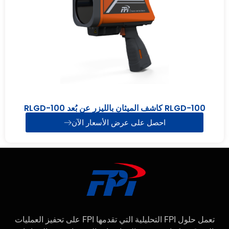
RLGD-100 كاشف الميثان بالليزر عن بُعد RLGD-100
احصل على عرض الأسعار الآن
تعمل حلول FPI التحليلية التي تقدمها FPI على تحفيز العمليات