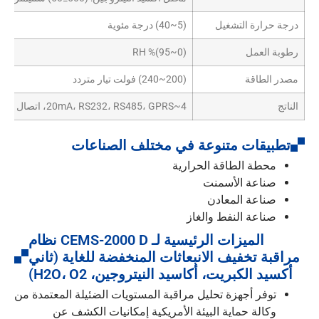
درجة حرارة التشغيل
(5~40) درجة مئوية
رطوبة العمل
(0~95)% RH
مصدر الطاقة
(200~240) فولت تيار متردد
الناتج
4~20mA، RS232، RS485، GPRS، اتصال إيثرنت
تطبيقات متنوعة في مختلف الصناعات
محطة الطاقة الحرارية
صناعة الأسمنت
صناعة المعادن
صناعة النفط والغاز
الميزات الرئيسية لـ CEMS-2000 D نظام
مراقبة تخفيف الانبعاثات المنخفضة للغاية (ثاني
أكسيد الكبريت، أكاسيد النيتروجين، H2O، O2)
توفر أجهزة تحليل مراقبة المستويات الضئيلة المعتمدة من
وكالة حماية البيئة الأمريكية إمكانيات الكشف عن