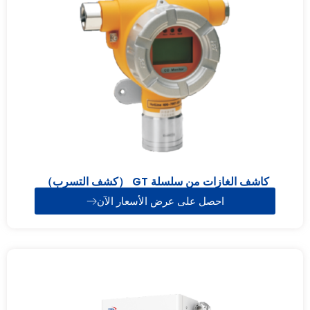
كاشف الغازات من سلسلة GT （كشف التسرب）
احصل على عرض الأسعار الآن