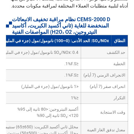
أدناه لتلبية متطلبات العملاء المختلفة لمراقبة مكونات محددة.
CEMS-2000 D نظام مراقبة تخفيف الانبعاثات
المنخفضة للغاية (ثاني أكسيد الكبريت، أكاسيد
النيتروجين، H2O، O2) المواصفات الفنية
النطاق
SO₂/NOx: الحد الأدنى: (0~100) نانومول/مول (جزء في المليون) الحد الأقصى: (0~20) ميكرومول/مول (جزء في المليون)
حد الكشف
SO₂/NOx: 0.4 نانومول/مول (جزء في المليون)
الخطية
≤1%F.S.
الانجراف الزمني (7 أيام)
≤1%F.S.
انحراف صفر (7 أيام)
<1 نانومول/مول (جزء في المليار)
التكرار
≤1%
أكسيد النيتروجين: <80 ثانية إلى 95%
وقت الاستجابة
SO₂: <120 ثانية إلى 90%
محلل ثاني أكسيد الكبريت: (650±65) سنتيمتر مكعب في الثانية
معدل تدفق الغاز العينة
محلل أكسيد النيتروجين: (500±50) سنتيمتر مكعب في الثانية