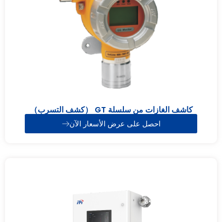
كاشف الغازات من سلسلة GT （كشف التسرب）
احصل على عرض الأسعار الآن