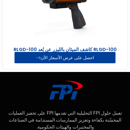
RLGD-100 كاشف الميثان بالليزر عن بُعد RLGD-100
احصل على عرض الأسعار الآن
تعمل حلول FPI التحليلية التي تقدمها FPI على تحفيز العمليات
المحسّنة بكفاءة وتعزيز الممارسات المستدامة في الصناعات
والمختبرات والهيئات الحكومية.