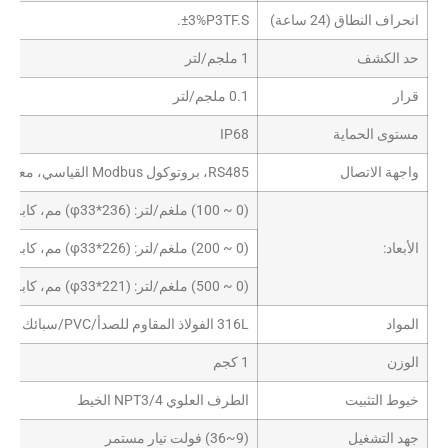
انحراف النطاق (24 ساعة)
±3%P3TF.S.
حد الكشف
1 ملجم/لتر
قرار
0.1 ملجم/لتر
مستوى الحماية
IP68
واجهة الاتصال
RS485، بروتوكول Modbus القياسي، معدل الباود 9600، بت العنوان الافتراضي 50
(0 ~ 100) ملغم/لتر: (φ33*236) مم، كابل 10 أمتار (يمكن تخصيصه)
الأبعاد:
(0 ~ 200) ملغم/لتر: (φ33*226) مم، كابل 10 أمتار (قابل للتخصيص)
(0 ~ 500) ملغم/لتر: (φ33*221) مم، كابل 10 أمتار (قابل للتخصيص)
المواد
316L الفولاذ المقاوم للصدأ/PVC/سبائك التيتانيوم اختياري
الوزن
1 كجم
خيوط التثبيت
الطرف العلوي NPT3/4 الخيط
جهد التشغيل
(9~36) فولت تيار مستمر