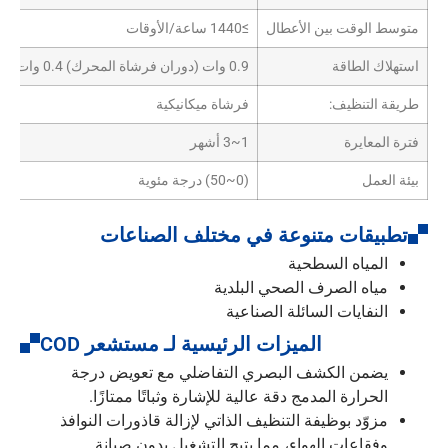
متوسط الوقت بين الأعطال
≥1440 ساعة/الأوقات
استهلاك الطاقة
0.9 وات (دوران فرشاة المحرك) 0.4 وات (فرشاة المحرك لا تعمل)
طريقة التنظيف:
فرشاة ميكانيكية
فترة المعايرة
1~3 أشهر
بيئة العمل
(0~50) درجة مئوية
تطبيقات متنوعة في مختلف الصناعات
المياه السطحية
مياه الصرف الصحي البلدية
النفايات السائلة الصناعية
الميزات الرئيسية لـ مستشعر COD
يضمن الكشف البصري التفاضلي مع تعويض درجة
الحرارة المدمج دقة عالية للإشارة وثباتًا ممتازًا.
مزوّد بوظيفة التنظيف الذاتي لإزالة قاذورات النوافذ
وفقاعات الهواء، مما يتيح التشغيل بدون صيانة.