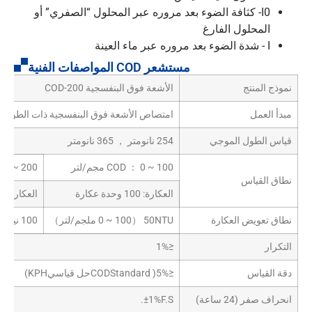
I0
- كثافة الضوء بعد مروره عبر المحلول “الصفري” أو
المحلول الفارغ
I
- شدة الضوء بعد مروره عبر ماء العينة
مستشعر COD المواصفات الفنية
نموذج المنتج
الأشعة فوق البنفسجية COD-200
مبدأ العمل
امتصاص الأشعة فوق البنفسجية ذات الطول ا
قياس الطول الموجي
254 نانومتر ， 365 نانومتر
COD ： 0 ~ 100 مجم/لتر
OD ： 0 ~ 200
نطاق القياس
العكارة: 100 وحدة عكارة
العكارة: 400 وحدة عكارة
نطاق تعويض العكارة
50NTU （0 ~ 100 ملجم/لتر）
100 نيترو نيترو （0 ~ 200 ملجم/لتر）
التكرار
≤1%
دقة القياس
≤5%( CODStandardحل قياسيKPH)
انحراف صفر (24 ساعة)
±1%F.S.