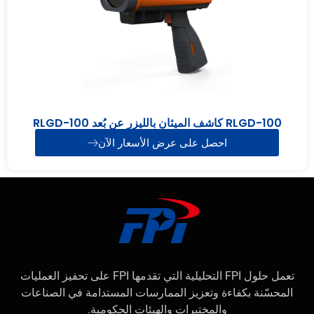
RLGD-100 كاشف الميثان بالليزر عن بُعد RLGD-100
احصل على عرض الأسعار الآن
تعمل حلول FPI التحليلية التي تقدمها FPI على تحفيز العمليات
المحسّنة بكفاءة وتعزيز الممارسات المستدامة في الصناعات
والمختبرات والهيئات الحكومية.