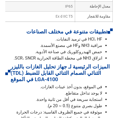
معدل الإحاطة
IP65
مقاومة للانفجار
Ex d IIC T5
مصدر الطاقة
24 فولت تيار مستمر 24 فولت، 220 فولت تيار متردد اختياري
تطبيقات متنوعة في مختلف الصناعات
الاستهلاك
≤20 واط
HCl، HF في ترميد النفايات.
مراقبة NH3 وHF في مصنع الأسمدة.
المخرجات التناظرية
2 اتجاه 4 ~ 20 مللي أمبير
حمض الهيدروكلوريك في صناعة الأدوية.
مخرجات الترحيل
3 اتجاهات 24 فولت تيار مستمر / 1 أمبير
انزلاق NH3 في محطة الطاقة الحرارية SCR، SNCR.
الميزات الرئيسية لـ جهاز تحليل الغازات بالليزر
الثنائي الصمام الثنائي القابل للضبط (TDL)
LGA-4100 في الموقع
في الموقع، بدون أخذ عينات الغازات.
لا يوجد تداخل متقاطع.
استجابة سريعة في أقل من ثانية واحدة.
طول بصري متنوع (0.5 ~ 20 م).
موثوقة في جميع الظروف القاسية: درجات الحرارة