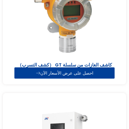
كاشف الغازات من سلسلة GT （كشف التسرب）
احصل على عرض الأسعار الآن