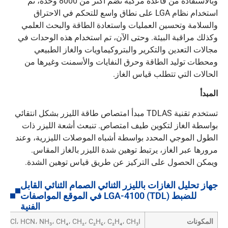
وبالاستفادة من قاعدة مركبة تضم أكثر من 8000 وحدة، تم
استخدام نظام LGA على نطاق واسع للتحكم في الاحتراق
والسلامة وتحسين العمليات واستعادة الطاقة والبحث العلمي
وكذلك مراقبة البيئة. وحتى الآن، تم استخدام هذه الوحدات في
مجالات التعدين والتكرير والبتروكيماويات والغاز الطبيعي
ومحطات توليد الطاقة وحرق النفايات والأسمنت وغيرها من
الحالات التي تتطلب قياس الغاز.
المبدأ
تستخدم تقنية TDLAS مبدأ امتصاص طاقة الليزر بشكل انتقائي
بواسطة الغاز لتكوين طيف امتصاص. تنبعث أشعة الليزر ذات
الطول الموجي المحدد بواسطة أشباه الموصلات الليزرية، وعند
مرورها عبر الغاز، يرتبط توهين شدة الليزر بالغاز المقاس.
ويمكن الحصول على التركيز عن طريق قياس توهين الشدة.
جهاز تحليل الغازات بالليزر الثنائي الصمام الثنائي القابل
للضبط (TDL) LGA-4100 في الموقع المواصفات
الفنية
المكونات
، HCl، HCN، NH₃، CH₄، CH₂، C₂H₆، C₂H₄، CH₃I