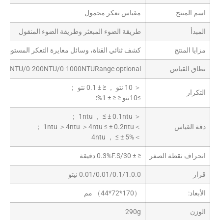
اسم المنتج
مقياس تعكر محمول
المبدأ
طريقة الضوء المبعثر وطريقة الضوء المنقول
مزايا المنتج
كشف ثنائي القناة، وسائل معايرة التعكر المستورد الاختياري، ووضع
نطاق القياس
-20NTU/0-200NTU/0-1000NTURange optional
＜ 10 نتو ， ≤ ± 0.1 نتو ；
التكرار
≥10نتو ≤ ≤ ± 1%؛
＜ 1ntu ， ≤ ± 0.1ntu ；
دقة القياس
＞1ntu ＞4ntu ＞4ntu ≤ ± 0.2ntu ；
＞4ntu ， ≤ ± 5%
انحراف نقطة الصفر
≤ ± 0.3%F.S/30 دقيقة
قرار
0.01/0.01/0.1/1.0.0 نيتو
الأبعاد:
（170*72*44） مم
الوزن
290g