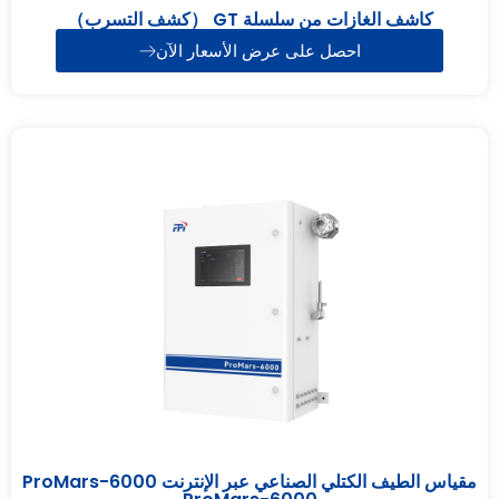
كاشف الغازات من سلسلة GT （كشف التسرب）
احصل على عرض الأسعار الآن
مقياس الطيف الكتلي الصناعي عبر الإنترنت ProMars-6000