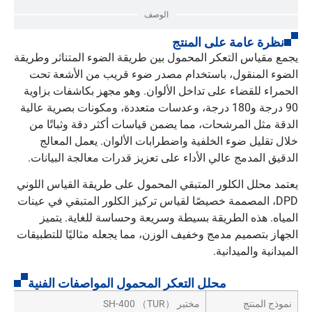
الوصف
نظرة عامة على المنتج
يجمع مقياس التعكر المحمول بين طريقة الضوء المتناثر وطريقة
الضوء المنقول، باستخدام مصدر ضوء قريب من الأشعة تحت
الحمراء للقضاء على تداخل الألوان. وهو مجهز بكاشفات بزاوية
90 درجة و180 درجة، وعدسات متعددة، ومكونات بصرية عالية
الدقة مثل المرشحات، مما يضمن قياسات أكثر دقة وثباتًا من
خلال تقليل ضوء الخلفية واضطرابات الألوان. يعمل المعالج
الدقيق المدمج عالي الأداء على تعزيز قدرات معالجة البيانات.
يعتمد محلل الكلور المتبقي المحمول على طريقة القياس اللوني
DPD، المصممة خصيصًا لقياس تركيز الكلور المتبقي في عينات
المياه. هذه الطريقة بسيطة وسريعة وحساسة للغاية. يتميز
الجهاز بتصميم مدمج وخفيف الوزن، مما يجعله مثاليًا للتطبيقات
الميدانية والميدانية.
محلل التعكر المحمول المواصفات الفنية
نموذج المنتج
مختبر SH-400 （TUR）