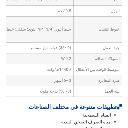
الوزن
0.5 كجم
خيوط التثبيت
خيط أنثوي NPT 3/4″ أنثوي؛ سفلي: خيط أنثوي اختياري NPT 3/4″ ذكر
جهد العمل
(9~36) فولت تيار مستمر
استهلاك الطاقة
0.2 W
متوسط الوقت بين الأعطال
≥ 1440هـ/وقت
فترة المعايرة
3~6 أشهر
بيئة العمل
(0~50) درجة مئوية
تطبيقات متنوعة في مختلف الصناعات
المياه السطحية
مياه الصرف الصحي البلدية