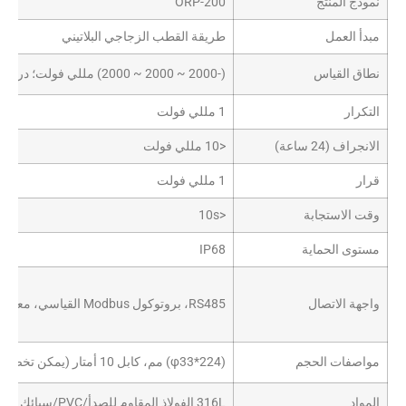
نموذج المنتج
ORP-200
مبدأ العمل
طريقة القطب الزجاجي البلاتيني
نطاق القياس
(-2000 ~ 2000 ~ 2000) مللي فولت؛ درجة الحرارة: (0 ~ 50) درجة مئوية
التكرار
1 مللي فولت
الانجراف (24 ساعة)
<10 مللي فولت
قرار
1 مللي فولت
وقت الاستجابة
<10s
مستوى الحماية
IP68
واجهة الاتصال
RS485، بروتوكول Modbus القياسي، معدل الباود 9600، بت العنوان الافتراضي 50
مواصفات الحجم
(φ33*224) مم، كابل 10 أمتار (يمكن تخصيصه)
المواد
316L الفولاذ المقاوم للصدأ/PVC/سبائك التيتانيوم اختياري