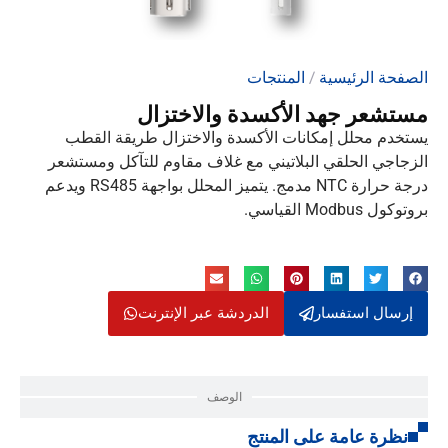
الصفحة الرئيسية
/
المنتجات
مستشعر جهد الأكسدة والاختزال
يستخدم محلل إمكانات الأكسدة والاختزال طريقة القطب
الزجاجي الحلقي البلاتيني مع غلاف مقاوم للتآكل ومستشعر
درجة حرارة NTC مدمج. يتميز المحلل بواجهة RS485 ويدعم
بروتوكول Modbus القياسي.
إرسال استفسار
الدردشة عبر الإنترنت
الوصف
نظرة عامة على المنتج