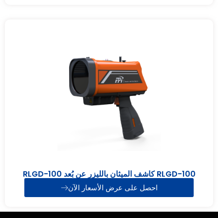
RLGD-100 كاشف الميثان بالليزر عن بُعد RLGD-100
احصل على عرض الأسعار الآن