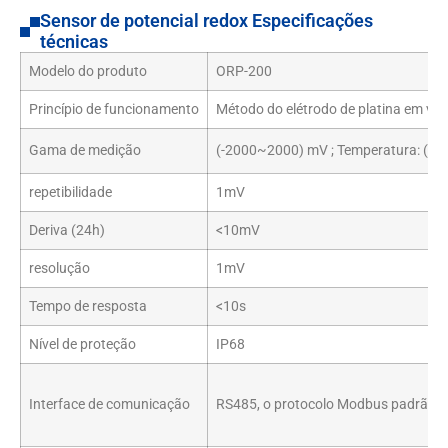
Sensor de potencial redox Especificações
técnicas
Modelo do produto
ORP-200
Princípio de funcionamento
Método do elétrodo de platina em vid
Gama de medição
(-2000~2000) mV ; Temperatura: (0~
repetibilidade
1mV
Deriva (24h)
<10mV
resolução
1mV
Tempo de resposta
<10s
Nível de proteção
IP68
Interface de comunicação
RS485, o protocolo Modbus padrão ta