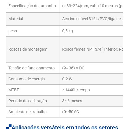
Especificação do tamanho
(φ33*224)mm, cabo 10 metros (pode 
Material
Aço inoxidável 316L/PVC/liga de titâ
peso
0,5 kg
Roscas de montagem
Rosca fêmea NPT 3/4″; Inferior: Ros
Tensão de funcionamento
(9~36) V DC
Consumo de energia
0.2 W
MTBF
≥ 1440h/tempo
Período de calibração
3~6 meses
Ambiente de trabalho
(0~50)°C
Aplicações versáteis em todos os setores