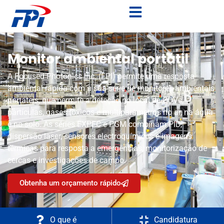
Monitor ambiental portátil
A Focused Photonics Inc. (FPI) permite uma resposta
ambiental rápida com a sua série de monitores ambientais
portáteis, que permite a deteção no local de COVs,
partículas, gases tóxicos e multiparâmetros no ar, na água
e no solo. As séries EXPEC e PGM combinam PID,
dispersão laser, sensores electroquímicos e imagens
térmicas para resposta a emergências, monitorização de
cercas e investigações de campo.
Obtenha um orçamento rápido
O que é
Candidatura