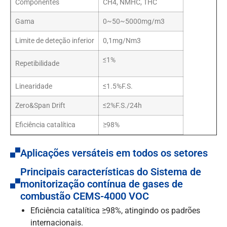
Componentes
CH4, NMHC, THC
Gama
0~50~5000mg/m3
Limite de deteção inferior
0,1mg/Nm3
≤1%
Repetibilidade
Linearidade
≤1.5%F.S.
Zero&Span Drift
≤2%F.S./24h
Eficiência catalítica
≥98%
Aplicações versáteis em todos os setores
Principais características do Sistema de
monitorização contínua de gases de
combustão CEMS-4000 VOC
Eficiência catalítica ≥98%, atingindo os padrões
internacionais.