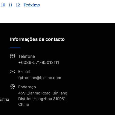
10
11
12
Próximo
Informações de contacto
Telefone
+0086-571-85012111
E-mail
fpi-online@fpi-inc.com
Endereço
459 Qianmo Road, Binjiang
District, Hangzhou 310051,
stria
China