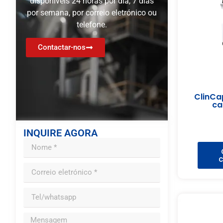
disponíveis 24 horas por dia, 7 dias
por semana, por correio eletrónico ou
telefone.
Contactar-nos
ClinCa
ca
INQUIRE AGORA
c