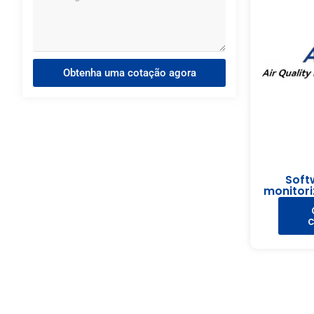
Obtenha uma cotação agora
Soft
monitori
c