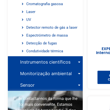
Cromatografia gasosa
Laser
UV
Detector remoto de gás a laser
Espectrómetro de massa
Detecção de fugas
EXP
Condutividade térmica
Intern
Instrumentos científicos
Monitorização ambiental
c
Sensor
Pode contactar-nos da forma que lhe
for mais conveniente. Estamos