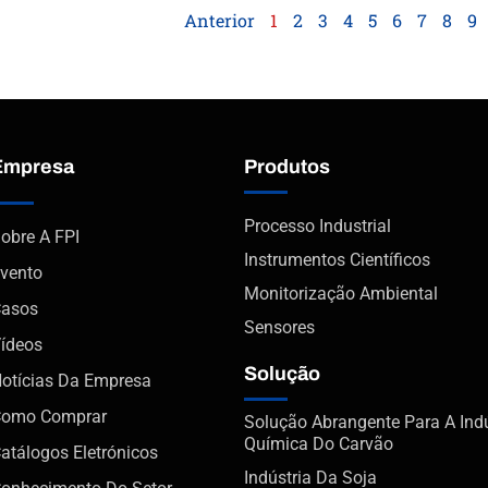
Anterior
1
2
3
4
5
6
7
8
9
Empresa
Produtos
Processo Industrial
obre A FPI
Instrumentos Científicos
vento
Monitorização Ambiental
asos
Sensores
ídeos
Solução
otícias Da Empresa
Como Comprar
Solução Abrangente Para A Indú
Química Do Carvão
atálogos Eletrónicos
Indústria Da Soja