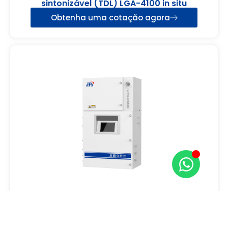
sintonizável (TDL) LGA-4100 in situ
Obtenha uma cotação agora
Analisador de enxofre total online UTS-2000
Obtenha uma cotação agora