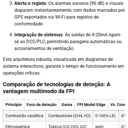
Alerta e registo
: Os alarmes sonoros (90 dB) e visuais
disparam instantaneamente, com dados marcados por
GPS exportados via Wi-Fi para registos de
conformidade.
Integração de sistemas
: As saídas de 4-20mA ligam-
se ao DCS/PLC, permitindo paragens automáticas ou
accionamentos de ventilação.
Esta arquitetura robusta, visualizada em diagramas de
sistema interactivos, garante o tempo de funcionamento em
operações críticas.
Comparação de tecnologias de deteção: A
vantagem multimodo da FPI
Princípio
Foco de deteção
Gama
FPI Model Edge
Vs. Conco
Combustão catalítica
Combustíveis (CH4, H2)
0-100% LEL
GT-
Eletroquímica
Tóxicos (CO, H2S, O2)
ppm
GT-