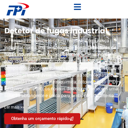
Detetor de fugas industrial
A Focused Photonics Inc. (FPI) redefine a segurança
industrial com a sua tecnologia de ponta
Detectores de
fugas industriais
, Os nossos detectores são concebidos
para identificar fugas de combustíveis, tóxicos e
compostos orgânicos voláteis (COV) com uma precisão e
velocidade inigualáveis. Ao integrar as tecnologias de
combustão catalítica, eletroquímica, fotoionização (PID) e
infravermelhos (IR), os nossos detectores fornecem uma
solução abrangente e única para ambientes de alto risco.
Ler mais >>
Obtenha um orçamento rápido