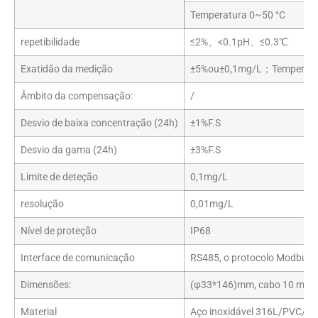
Temperatura 0~50 °C
repetibilidade
≤2%、<0.1pH、≤0.3℃
Exatidão da medição
±5%ou±0,1mg/L；Temperatur
Âmbito da compensação:
/
Desvio de baixa concentração (24h)
±1%F.S
Desvio da gama (24h)
±3%F.S
Limite de deteção
0,1mg/L
resolução
0,01mg/L
Nível de proteção
IP68
Interface de comunicação
RS485, o protocolo Modbus p
Dimensões:
(φ33*146)mm, cabo 10 metro
Material
Aço inoxidável 316L/PVC/liga