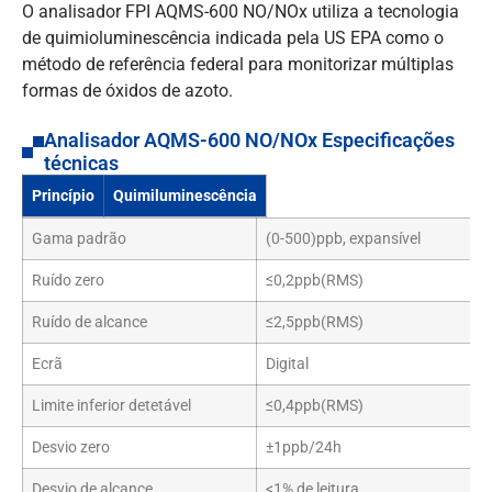
O analisador FPI AQMS-600 NO/NOx utiliza a tecnologia
de quimioluminescência indicada pela US EPA como o
método de referência federal para monitorizar múltiplas
formas de óxidos de azoto.
Analisador AQMS-600 NO/NOx Especificações
técnicas
Princípio
Quimiluminescência
Gama padrão
(0-500)ppb, expansível
Ruído zero
≤0,2ppb(RMS)
Ruído de alcance
≤2,5ppb(RMS)
Ecrã
Digital
Limite inferior detetável
≤0,4ppb(RMS)
Desvio zero
±1ppb/24h
Desvio de alcance
<1% de leitura