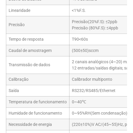
Linearidade
<1%F.S.
Precisão(20%F.S): ≤2ppb
Precisão
Precisão (80%F.S): ≤4ppb
Tempo de resposta
T90<60s
Caudal de amostragem
(500±50)sccm
2 canais analógicos (4~20) mA;
Transmissão de dados
12 entradas/saídas digitais; saída
Calibração
Calibrador multiponto
Saída
RS232/RS485/Ethernet
Temperatura de funcionamento
0~40℃
Humidade de funcionamento
0~95%RH(Sem condensação)
Necessidade de energia
(220±10%)V AC/(45~55)Hz, pot