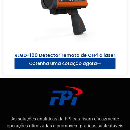
RLGD-100 Detector remoto de CH4 a laser
Obtenha uma cotação agora
As soluções analíticas da FPI catalisam eficazmente
operações otimizadas e promovem práticas sustentáveis