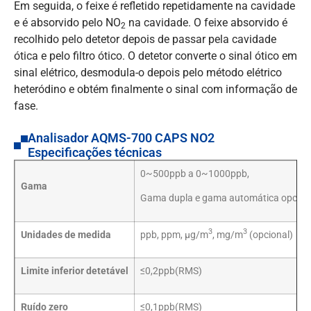
Em seguida, o feixe é refletido repetidamente na cavidade
e é absorvido pelo NO
na cavidade. O feixe absorvido é
2
recolhido pelo detetor depois de passar pela cavidade
ótica e pelo filtro ótico. O detetor converte o sinal ótico em
sinal elétrico, desmodula-o depois pelo método elétrico
heteródino e obtém finalmente o sinal com informação de
fase.
Analisador AQMS-700 CAPS NO2
Especificações técnicas
0~500ppb a 0~1000ppb,
Gama
Gama dupla e gama automática opcion
3
3
Unidades de medida
ppb, ppm, μg/m
, mg/m
(opcional)
Limite inferior detetável
≤0,2ppb(RMS)
Ruído zero
≤0,1ppb(RMS)