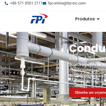
+86 571 8501 2111
fpi-online@fpi-inc.com
Produtos
Condut
A Focused Photonics I
Espectrómetros de m
nossos sistemas ICP-M
do femtograma para an
investigação forense 
Obtenha um orçame