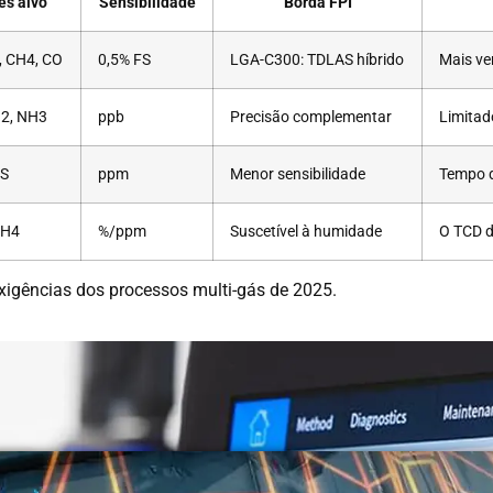
es alvo
Sensibilidade
Borda FPI
, CH4, CO
0,5% FS
LGA-C300: TDLAS híbrido
Mais ve
O2, NH3
ppb
Precisão complementar
Limitad
2S
ppm
Menor sensibilidade
Tempo d
CH4
%/ppm
Suscetível à humidade
O TCD d
xigências dos processos multi-gás de 2025.