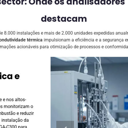
ector: Onde os analisadores 
destacam
 8.000 instalações e mais de 2.000 unidades expedidas anual
ondutividade térmica
impulsionam a eficiência e a segurança em
rmações acionáveis para otimização de processos e conformida
e
Petroquímic
 células
processamen
vel
gás
 hidrogénio aumenta
Monitorizando o hélio no gá
 da FPI medem a
em reactores químicos, os 
 de eletrólise e
aumentam a precisão do re