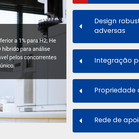
Design robus
adversas
nferior a 1% para H2, He
As unidades com class
íbrido para análise
explosão (Ex d IIC T6)
vel pelos concorrentes
prosperando em am
Integração p
único.
corrosivo
Propriedade 
Rede de apoi