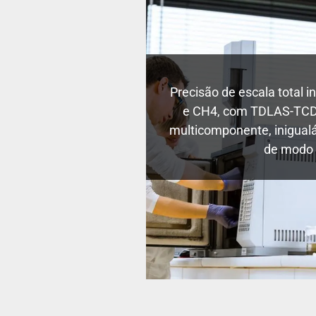
uropa e Ásia, a FPI
Precisão de escala total i
rviço de 48 horas,
e CH4, com TDLAS-TCD h
lt and Road e a
multicomponente, inigualá
da pela Forbes.
de modo 