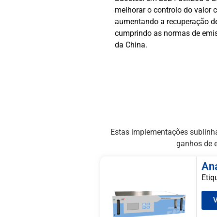
reforma, garantindo a con
or calorífico,
normas ISO 14687. Estudo 
o de energia em 18% e
de hidrogénio da Sinopec 
emissões ultra-baixas
analisadores para manter 
99,999%, evitando o dispe
envenenamento do catalisa
Estas implementações sublinham
ganhos de e
Ana
Etiq
V