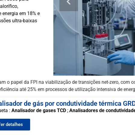
formidade com as
instalações de GNL, o TCD a
de caso: Uma fábrica
CH4/H2 precisos, apoiando 
aproveitou os nossos
liquefação seguros.
uma pureza de
ndioso
dor.
 o papel da FPI na viabilização de transições net-zero, com os
ficiência até 25% em processos de utilização intensiva de energ
lisador de gás por condutividade térmica GR
ueta :
Analisador de gases TCD
;
Analisadores de condutividad
er detalhes