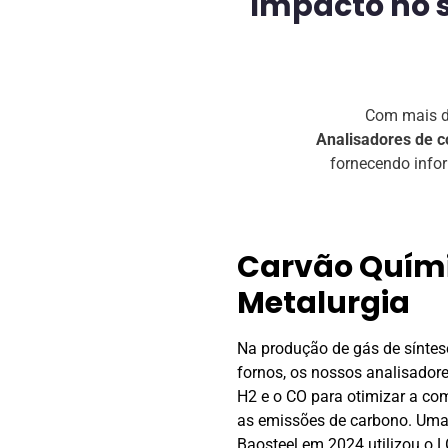
Impacto no s
Com mais de
Analisadores de c
fornecendo info
mica e
Produção d
hidrogénio e
de combustí
tese e nos altos-
adores monitorizam o
À medida que a adoção do
a combustão e reduzir
em 2025, os sistemas TCD
 Uma instalação da
pureza do H2 nos processos
u o LGA-C300 para