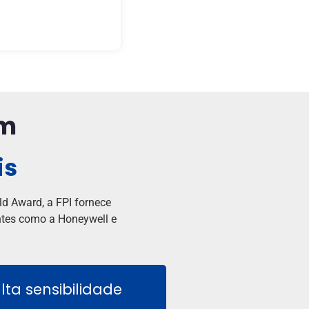
em
is
d Award, a FPI fornece
entes como a Honeywell e
ta sensibilidade