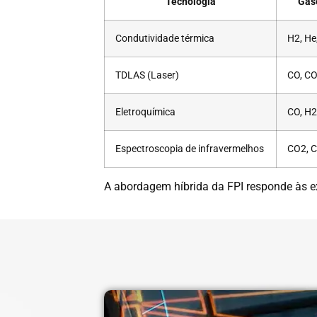
Tecnologia
Gas
Condutividade térmica
H2, He
TDLAS (Laser)
CO, C
Eletroquímica
CO, H
Espectroscopia de infravermelhos
CO2, 
A abordagem híbrida da FPI responde às e