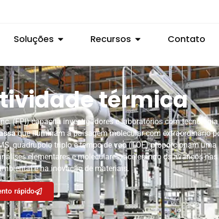
Soluções
Recursos
Contato
ividade térmica
nc. (FPI) capacita investigadores e laboratórios com tecnologia
assa
que iluminam a paisagem molecular com extraordinário po
S, quadrupolo triplo e tempo de voo (TOF) proporcionam uma s
álises elementares e moleculares, acelerando os avanços nas 
ambiental e na inovação de materiais.
nto rápido