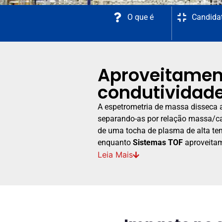
O que é
Candida
Aproveitament
condutividade
A espetrometria de massa disseca a
separando-as por relação massa/ca
de uma tocha de plasma de alta te
enquanto
Sistemas TOF
aproveitam
Leia
Mais