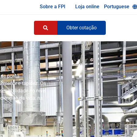
Sobre a FPI
Loja online
Portuguese
Obter cotação
 de ponta
rmenor e rapidez. Os
ensibilidade ao nível
ciências da vida, na