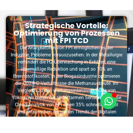
Strategische Vorteile:
Optimierung von Prozessen
mit FPI TCD
Die Analysatoren von FPI ermöglichen es der
Industrie, Probleme vorauszusehen: In der Metallurgie
verhindert die H2-Überwachung in Echtzeit eine
übermäßige Reduktion und spart so 10% an
Brennstoffkosten; in der Biogasindustrie optimieren
die CO2/H2-Verhältnisse die Methanausbeute. Im
Vergleich zu den wartungsintensiven TCDs von
Yokogawa bieten die abdriftarmen Sensoren und die
Cloud-Analytik von FPI einen 35% schnelleren ROI
und entsprechen damit den Trends der digitalen
Transformation von 2025.
Schnellangebot einholen