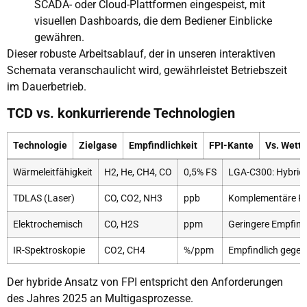
SCADA- oder Cloud-Plattformen eingespeist, mit
visuellen Dashboards, die dem Bediener Einblicke
gewähren.
Dieser robuste Arbeitsablauf, der in unseren interaktiven
Schemata veranschaulicht wird, gewährleistet Betriebszeit
im Dauerbetrieb.
TCD vs. konkurrierende Technologien
Technologie
Zielgase
Empfindlichkeit
FPI-Kante
Vs. Wett
Wärmeleitfähigkeit
H2, He, CH4, CO
0,5% FS
LGA-C300: Hybrid
TDLAS (Laser)
CO, CO2, NH3
ppb
Komplementäre Pr
Elektrochemisch
CO, H2S
ppm
Geringere Empfindl
IR-Spektroskopie
CO2, CH4
%/ppm
Empfindlich gegen
Der hybride Ansatz von FPI entspricht den Anforderungen
des Jahres 2025 an Multigasprozesse.