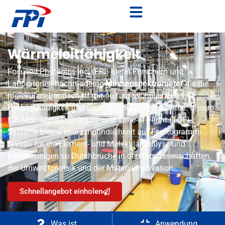
Wärmeleitfähigkeit
Focused Photonics Inc. (FPI) bietet Forschern und
Laboratorien hochmoderne
Massenspektrometer
die die
molekulare Landschaft mit außergewöhnlicher
Detailgenauigkeit und Geschwindigkeit beleuchten. Unsere
ICP-MS-, Triple-Quadrupol- und Time-of-Flight (TOF)-
Systeme bieten eine Empfindlichkeit auf Femtogramm-
Niveau für die Element- und Molekularanalyse und
beschleunigen so Durchbrüche in den Biowissenschaften,
der Umweltforensik und der Materialinnovation.
Schnellangebot einholen
Was ist
Anwendung