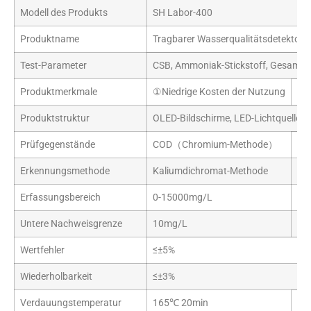
Modell des Produkts
SH Labor-400
Produktname
Tragbarer Wasserqualitätsdetektor
Test-Parameter
CSB, Ammoniak-Stickstoff, Gesamtp
Produktmerkmale
①Niedrige Kosten der Nutzung
②M
Produktstruktur
OLED-Bildschirme, LED-Lichtquellen, 
Prüfgegenstände
COD（Chromium-Methode）
CS
Erkennungsmethode
Kaliumdichromat-Methode
Al
Erfassungsbereich
0-15000mg/L
0-
Untere Nachweisgrenze
10mg/L
0,
Wertfehler
≤±5%
Wiederholbarkeit
≤±3%
Verdauungstemperatur
165℃ 20min
10