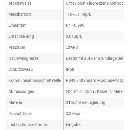
Arbeitsweise
Ultraviolett-Fluoreszenz-Methode
Messbereich
（0~5）mg/L
Linearität
R²＞0.999
Entschließung
0,01ug/L
Präzision
±3%FS
Nachweisgrenze
Bestimmt auf der Grundlage der tat
Schutzniveau
IP68
Kommunikationsschnittstelle
RS485, Standard Modbus-Protokoll
Abmessungen:
(Φ45*175,8)mm, Kabel 10 Meter (a
Material
316L/Titan-Legierung
Höchstdruck
0,3 Mpa
Installationsmethode:
Eingabe