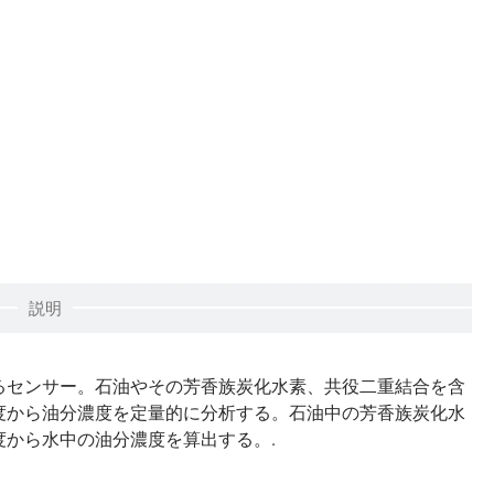
説明
るセンサー。石油やその芳香族炭化水素、共役二重結合を含
度から油分濃度を定量的に分析する。石油中の芳香族炭化水
から水中の油分濃度を算出する。.