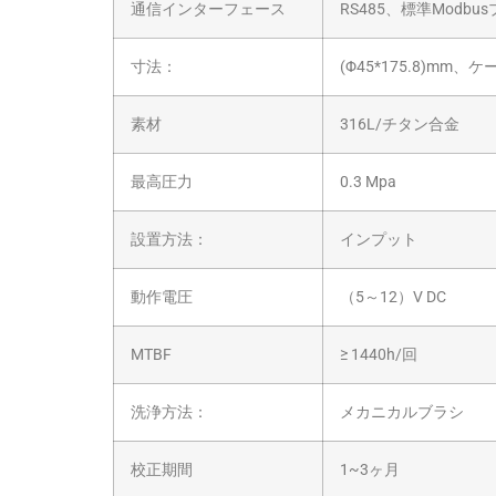
通信インターフェース
RS485、標準Modbu
寸法：
(Φ45*175.8)mm
素材
316L/チタン合金
最高圧力
0.3 Mpa
設置方法：
インプット
動作電圧
（5～12）V DC
MTBF
≥ 1440h/回
洗浄方法：
メカニカルブラシ
校正期間
1~3ヶ月