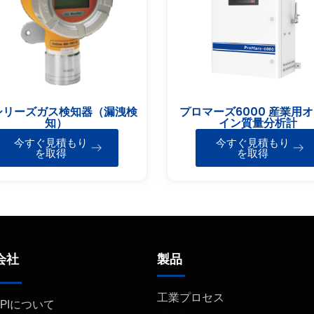
シリーズガス検知器（漏洩検
プロマーズ6000 産業用
知）
イン質量分析計
今すぐ見積もり
今すぐ見積もり
を取得
を取得
会社
製品
工業プロセス
FPIについて