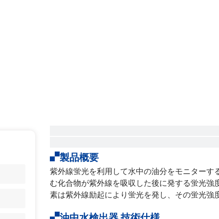
製品概要
紫外線蛍光を利用して水中の油分をモニターす
む化合物が紫外線を吸収した後に発する蛍光強
素は紫外線励起により蛍光を発し、その蛍光強度
油中水検出器 技術仕様