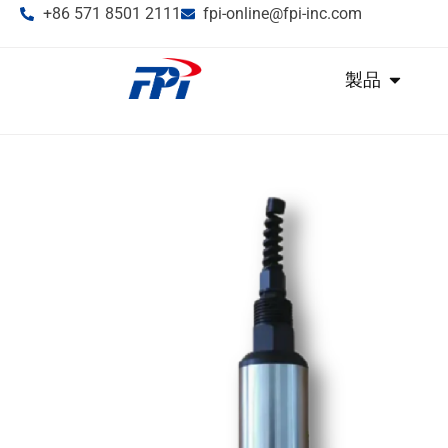
+86 571 8501 2111
fpi-online@fpi-inc.com
製品