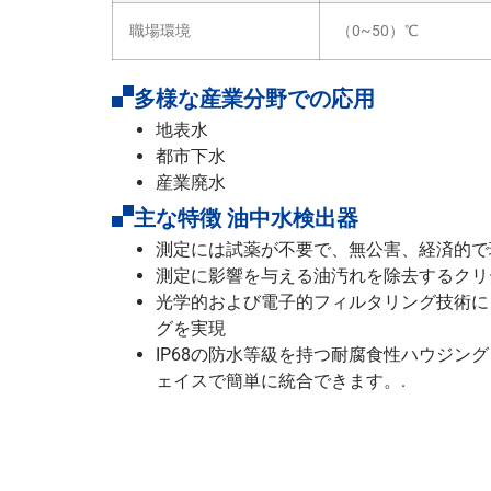
職場環境
（0~50）℃
多様な産業分野での応用
地表水
都市下水
産業廃水
主な特徴 油中水検出器
測定には試薬が不要で、無公害、経済的で
測定に影響を与える油汚れを除去するクリ
光学的および電子的フィルタリング技術に
グを実現
IP68の防水等級を持つ耐腐食性ハウジング
ェイスで簡単に統合できます。.