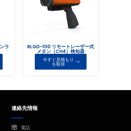
オンラ
RLGD-100 リモートレーザー式
メタン（CH4）検知器
今すぐ見積もり
を取得
連絡先情報
電話