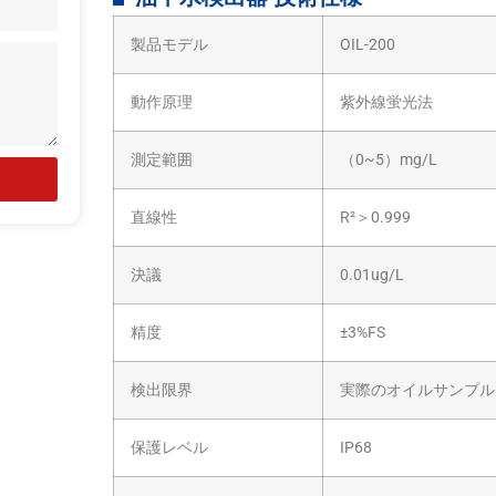
製品モデル
OIL-200
動作原理
紫外線蛍光法
測定範囲
（0~5）mg/L
直線性
R²＞0.999
決議
0.01ug/L
精度
±3%FS
検出限界
実際のオイルサンプル
保護レベル
IP68