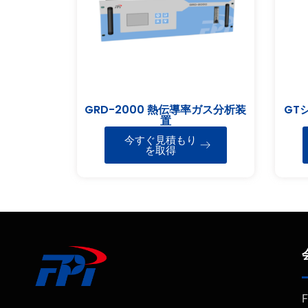
GRD-2000 熱伝導率ガス分析装
GT
置
今すぐ見積もり
を取得