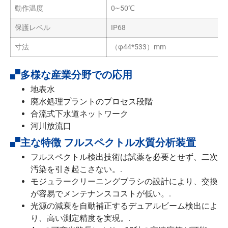
動作温度
0~50℃
保護レベル
IP68
寸法
（φ44*533）mm
多様な産業分野での応用
地表水
廃水処理プラントのプロセス段階
合流式下水道ネットワーク
河川放流口
主な特徴 フルスペクトル水質分析装置
フルスペクトル検出技術は試薬を必要とせず、二次
汚染を引き起こさない。.
モジュラークリーニングブラシの設計により、交換
が容易でメンテナンスコストが低い。.
光源の減衰を自動補正するデュアルビーム検出によ
り、高い測定精度を実現。.