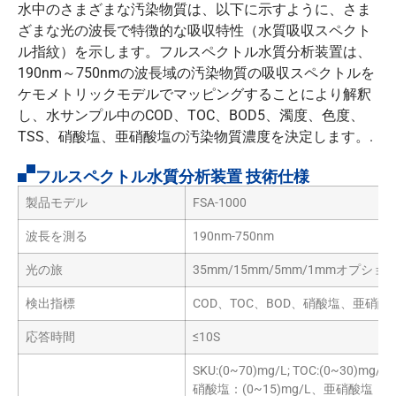
水中のさまざまな汚染物質は、以下に示すように、さま
ざまな光の波長で特徴的な吸収特性（水質吸収スペクト
ル指紋）を示します。フルスペクトル水質分析装置は、
190nm～750nmの波長域の汚染物質の吸収スペクトルを
ケモメトリックモデルでマッピングすることにより解釈
し、水サンプル中のCOD、TOC、BOD5、濁度、色度、
TSS、硝酸塩、亜硝酸塩の汚染物質濃度を決定します。.
フルスペクトル水質分析装置 技術仕様
製品モデル
FSA-1000
波長を測る
190nm-750nm
光の旅
35mm/15mm/5mm/1mmオプショ
検出指標
COD、TOC、BOD、硝酸塩、亜硝酸塩
応答時間
≤10S
SKU:(0~70)mg/L; TOC:(0~30)mg/L;
硝酸塩：(0~15)mg/L、亜硝酸塩：(0~