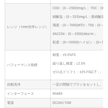
COD：(0～2500)mg/L； TOC：(0～
硝酸塩：(0～525)mg/L；亜硝酸塩：(0
濁度：(0～7000)NTU；TSS：(0～350
レンジ（1mm光学レンジ）
SAC254：(0～2500)Abs/m；
彩度：(0~10500)ヘイゼン：(0~1050
精度：±5.0%FS
繰り返し精度：≦2.0%
パフォーマンス指標
ゼロ点ドリフト：±2% FS以下；;
自動洗浄
一定の間隔でブラシをセットし、光
インターフェース
RS485
電源
DC24V/10W