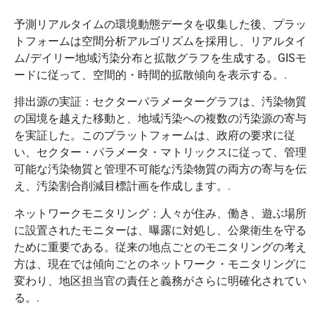
予測リアルタイムの環境動態データを収集した後、プラッ
トフォームは空間分析アルゴリズムを採用し、リアルタイ
ム/デイリー地域汚染分布と拡散グラフを生成する。GISモ
ードに従って、空間的・時間的拡散傾向を表示する。.
排出源の実証：セクターパラメーターグラフは、汚染物質
の国境を越えた移動と、地域汚染への複数の汚染源の寄与
を実証した。このプラットフォームは、政府の要求に従
い、セクター・パラメータ・マトリックスに従って、管理
可能な汚染物質と管理不可能な汚染物質の両方の寄与を伝
え、汚染割合削減目標計画を作成します。.
ネットワークモニタリング：人々が住み、働き、遊ぶ場所
に設置されたモニターは、曝露に対処し、公衆衛生を守る
ために重要である。従来の地点ごとのモニタリングの考え
方は、現在では傾向ごとのネットワーク・モニタリングに
変わり、地区担当官の責任と義務がさらに明確化されてい
る。.