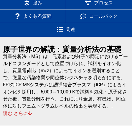
強み
プロセス
よくある質問
コールバック
関連
原子世界の解読：質量分析法の基礎
質量分析法（MS）は、元素および分子の同定におけるゴー
ルドスタンダードとして位置づけられ、試料をイオン化
し、質量電荷比（m/z）によってイオンを選別すること
で、微量な汚染物質や同位体シグネチャを明らかにする。
FPIのICP-MSシステムは誘導結合プラズマ（ICP）によるイ
オン化を採用し、6,000～10,000 Kで試料を気化・原子化さ
せた後、質量分離を行う。これにより金属、有機物、同位
体に対しフェムトグラムレベルの検出を実現する。.
読む
さらに