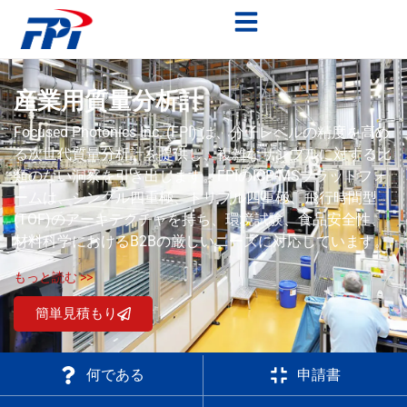
産業用質量分析計
Focused Photonics Inc. (FPI) は、分子レベルの精度を高め
る次世代質量分析計を提供し、複雑なサンプルに対する比
類のない洞察を引き出します。FPIのICP-MSプラットフォ
ームは、シングル四重極、トリプル四重極、飛行時間型
(TOF)のアーキテクチャを持ち、環境試験、食品安全性、
材料科学におけるB2Bの厳しいニーズに対応しています。.
もっと読む >>
簡単見積もり
何である
申請書