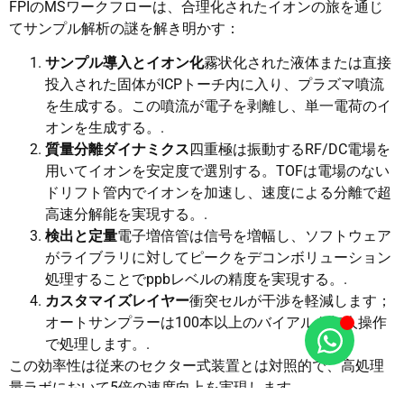
FPIのMSワークフローは、合理化されたイオンの旅を通じ
てサンプル解析の謎を解き明かす：
サンプル導入とイオン化
霧状化された液体または直接
投入された固体がICPトーチ内に入り、プラズマ噴流
を生成する。この噴流が電子を剥離し、単一電荷のイ
オンを生成する。.
質量分離ダイナミクス
四重極は振動するRF/DC電場を
用いてイオンを安定度で選別する。TOFは電場のない
ドリフト管内でイオンを加速し、速度による分離で超
高速分解能を実現する。.
検出と定量
電子増倍管は信号を増幅し、ソフトウェア
がライブラリに対してピークをデコンボリューション
処理することでppbレベルの精度を実現する。.
カスタマイズレイヤー
衝突セルが干渉を軽減します；
オートサンプラーは100本以上のバイアルを無人操作
で処理します。.
この効率性は従来のセクター式装置とは対照的で、高処理
量ラボにおいて5倍の速度向上を実現します。.