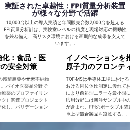
実証された卓越性：FPI質量分析装置
が様々な分野で活躍
10,000台以上の導入実績と年間販売台数2,000台を超える
FPI質量分析計は、実験室レベルの精度と現場対応の機動性
を兼ね備え、高リスク環境における画期的な成果を支えて
います。.
イノベーションを推進する：材料と
原子力のフロンティア
TOF-MSは半導体工場におけるドーパント分析や核研究所に
おける同位体比測定に優れており、直接固体サンプリング
により前処理エラーを最小限に抑える。2025年に台頭する
応用分野には海洋サンプル中のマイクロプラスチック鑑識
が含まれ、FPIのポータブル装置は現場での汎用性において
卓上型競合製品を凌駕する。.