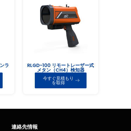
オンラ
RLGD-100 リモートレーザー式
メタン（CH4）検知器
今すぐ見積もり
を取得
連絡先情報