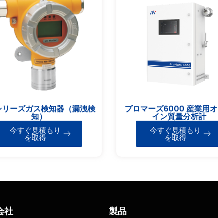
シリーズガス検知器（漏洩検
プロマーズ6000 産業用
知）
イン質量分析計
今すぐ見積もり
今すぐ見積もり
を取得
を取得
会社
製品