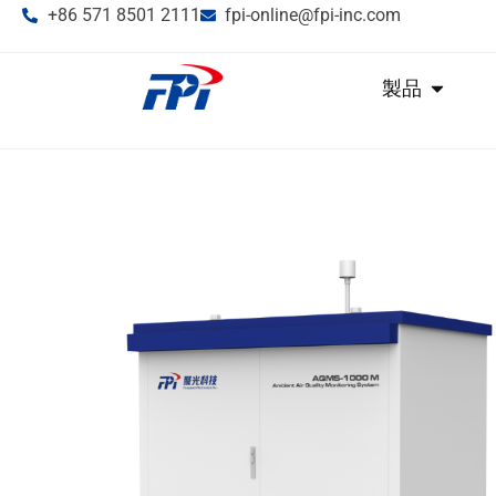
+86 571 8501 2111
fpi-online@fpi-inc.com
製品