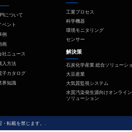
工業プロセス
FPIについて
科学機器
イベント
環境モニタリング
事例
センサー
動画
解決策
会社ニュース
購入方法
石炭化学産業 総合ソリューシ
電子カタログ
大豆産業
業界知識
大気質監視システム
水質汚染発生源向けオンライン
ソリューション
複写・転載を禁じます。.