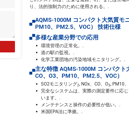
り、法的強制力のために使用される。.
AQMS-1000M コンパクト大気質モ
PM10、PM2.5、VOC） 技術仕様
多様な産業分野での応用
環境管理の正常化。.
道の駅の監視。.
化学工業団地の汚染地域モニタリング。.
主な特徴 AQMS-1000M コンパ
CO、O3、PM10、PM2.5、VOC）
SO2モニタリング
, NOx、CO、O
, PM1
2
3
完全なシステムは、実際の測定要件に応じ
います。.
メンテナンスと操作の必要性が低い。.
米国EPA法に準拠。.