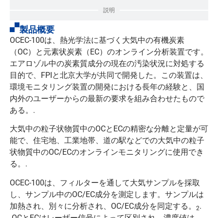
説明
製品概要
OCEC-100は、熱光学法に基づく大気中の有機炭素
（OC）と元素状炭素（EC）のオンライン分析装置です。
エアロゾル中の炭素質成分の現在の汚染状況に対処する
目的で、FPIと北京大学が共同で開発した。この装置は、
環境モニタリング装置の開発における長年の経験と、国
内外のユーザーからの最新の要求を組み合わせたもので
ある。.
大気中の粒子状物質中のOCとECの精密な分離と定量が可
能で、住宅地、工業地帯、道の駅などでの大気中の粒子
状物質中のOC/ECのオンラインモニタリングに使用でき
る。.
OCEC-100は、フィルターを通して大気サンプルを採取
し、サンプル中のOC/EC成分を測定します。サンプルは
加熱され、別々に分析され、OC/EC成分を同定する。
.
2
.OCとECはレーザー信号によって区別され、濃度値は