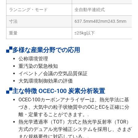
ランニング・モード
全自動半連続式
寸法
637.5mm
482mm
243.5mm
重量
≤25kg以下
多様な産業分野での応用
公称環境管理
重汚染の緊急検知
イベント／会議の空気品質保証
大気環境制御効果の評価
主な特徴 OCEC-100 炭素分析装置
OCEC-100カーボンアナライザーは、熱光学法に基
づき、大気中の粒子状物質中のOCとECを正確に分
離・定量することができます。.
熱光学透過率（TOT）方式と熱光学反射率（TOR）
方式のデュアル光学補正システムを採用し、さまざ
まな規格要件に対応している。.