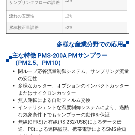
±2%
サンプリングフローの誤差
流れの安定性
±2%
累積校正量誤差
±2%
多様な産業分野での応用
主な特徴 PMS-200A PMサンプラー
（PM2.5、PM10）
閉ループ応答流量制御システム、サンプリング流量
の安定性
多様なカッター、オプションのインパクトカッター
またはサイクロンカッター
無人運転による自動フィルム交換
インテリジェントな温度制御システムにより、過酷
な気象条件下でもサンプラーの動作を保証
無線(GPRS)と有線(RS-232/USB)によるデータ伝
送、PCによる遠隔監視、携帯電話によるSMS通知