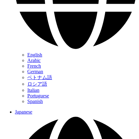
English
Arabic
French
German
ベトナム語
ロシア語
Italian
Portuguese
Spanish
Japanese