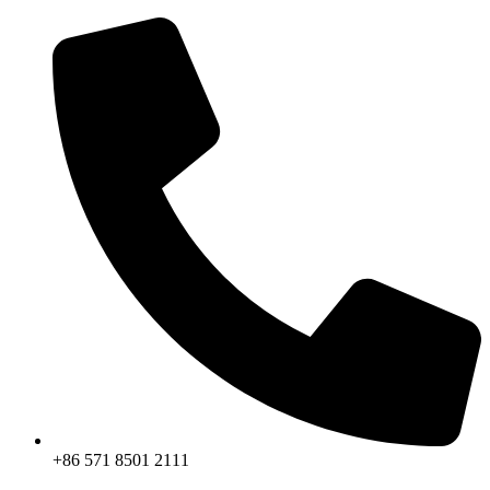
コ
ン
テ
ン
ツ
に
ス
キ
ッ
プ
+86 571 8501 2111