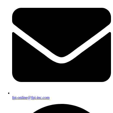
fpi-online@fpi-inc.com