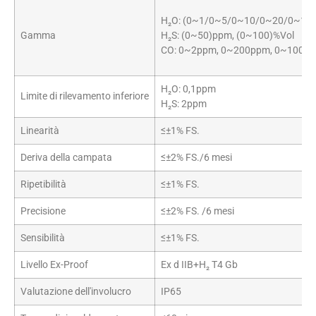
H₂O: (0~1/0~5/0~10/0~20/0~10
Gamma
H₂S: (0~50)ppm, (0~100)%Vol
CO: 0~2ppm, 0~200ppm, 0~1000
H₂O: 0,1ppm
Limite di rilevamento inferiore
H₂S: 2ppm
Linearità
≤±1% FS.
Deriva della campata
≤±2% FS./6 mesi
Ripetibilità
≤±1% FS.
Precisione
≤±2% FS. /6 mesi
Sensibilità
≤±1% FS.
Livello Ex-Proof
Ex d IIB+H₂ T4 Gb
Valutazione dell'involucro
IP65