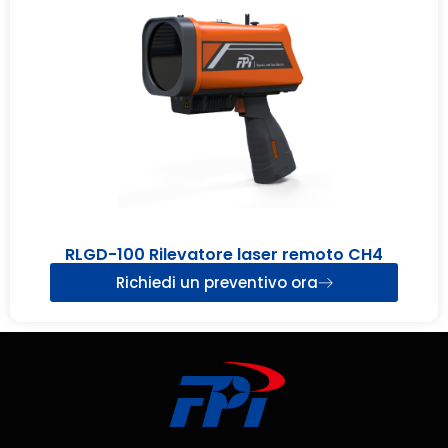
RLGD-100 Rilevatore laser remoto CH4
Richiedi un preventivo ora