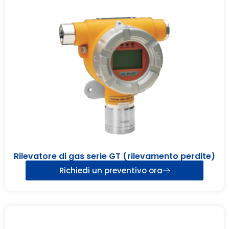
Rilevatore di gas serie GT (rilevamento perdite)
Richiedi un preventivo ora