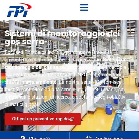
Sistemi di monitoraggio dei
gas serra
Focused Photonics Inc. (FPI) promuove l'integrità
atmosferica con i suoi prodotti di precisione.
Sistemi di
monitoraggio dei gas serra
, sfruttando la spettroscopia
avanzata per tracciare CO2, CH4, N2O e altri emettitori
chiave in
aria ambiente
. La nostra serie HGA fornisce
misure continue e ad alta sensibilità per reti urbane, siti
industriali e stazioni di ricerca, a sostegno degli obiettivi
climatici globali.
Ottieni un preventivo rapido
Che cos'è
Applicazione