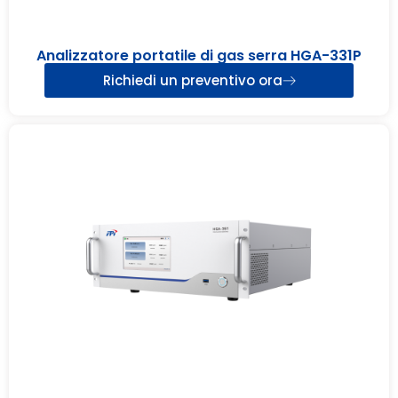
Analizzatore portatile di gas serra HGA-331P
Richiedi un preventivo ora