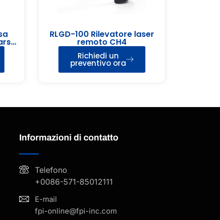
sa
RLGD-100 Rilevatore laser
ars-
remoto CH4
Richiedi un
preventivo ora
Informazioni di contatto
Telefono
+0086-571-85012111
E-mail
fpi-online@fpi-inc.com