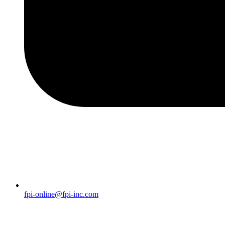
fpi-online@fpi-inc.com