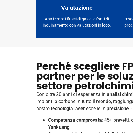
Valutazione
Analizzare i flussi di gas e le fonti di
Proge
inquinamento con valutazioni in loco.
proc
Perché scegliere F
partner per le soluz
settore petrolchim
Con oltre 20 anni di esperienza in
analisi chim
impianti a carbone in tutto il mondo, raggiu
nostro
tecnologia laser
eccelle in
precisione
. 
Competenza comprovata
: 45+ brevetti,
Yankuang
.