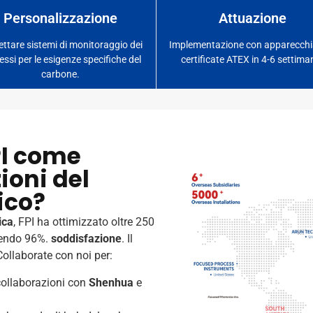
Personalizzazione
Attuazione
ttare sistemi di monitoraggio dei
Implementazione con apparecchi
essi per le esigenze specifiche del
certificate ATEX in 4-6 settima
carbone.
PI come
ioni del
ico?
ica
, FPI ha ottimizzato oltre 250
ngendo 96%.
soddisfazione
. Il
Collaborate con noi per:
 collaborazioni con
Shenhua
e