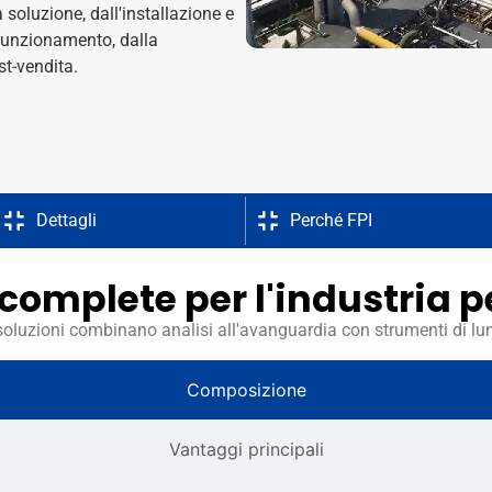
 soluzione, dall'installazione e
funzionamento, dalla
st-vendita.
Dettagli
Perché FPI
 complete per l'industria 
soluzioni combinano analisi all'avanguardia con strumenti di lu
Composizione
Vantaggi principali