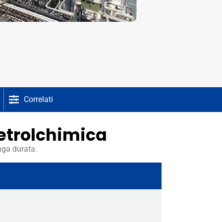
Correlati
petrolchimica
nga durata.