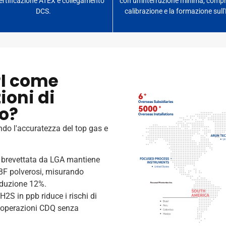
ertificazione ATEX e collegamento
con un'interruzione minima, compr
DCS.
calibrazione e la formazione sull
PI come
ioni di
ro?
ando l'accuratezza del top gas e
a brevettata da LGA mantiene
 BF polverosi, misurando
iduzione 12%.
H2S in ppb riduce i rischi di
r operazioni CDQ senza