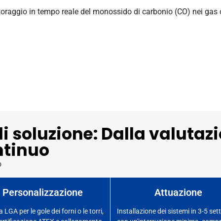
itoraggio in tempo reale del monossido di carbonio (CO) nei gas
di soluzione: Dalla valutaz
ntinuo
o
Personalizzazione
Attuazione
 LGA per le gole dei forni o le torri,
Installazione dei sistemi in 3-5 se