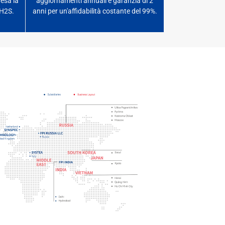
esa la
aggiornamenti annuali e garanzia di 2
'H2S.
anni per un'affidabilità costante del 99%.