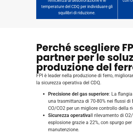
l'efficienza di desolforazione e le
con c
temperature del CDQ per individuare gli
squilibri di riduzione.
Perché scegliere F
partner per le soluz
produzione del fer
FPI è leader nella produzione di ferro, miglior
la sicurezza operativa del CDQ.
Precisione del gas superiore
: La flangi
una trasmittanza di 70-80% nei flussi di
CO/CO2 per un migliore controllo della r
Sicurezza operativa
Il rilevamento di O2/
esplosione grazie a 22%, con spurgo pe
manutenzione.