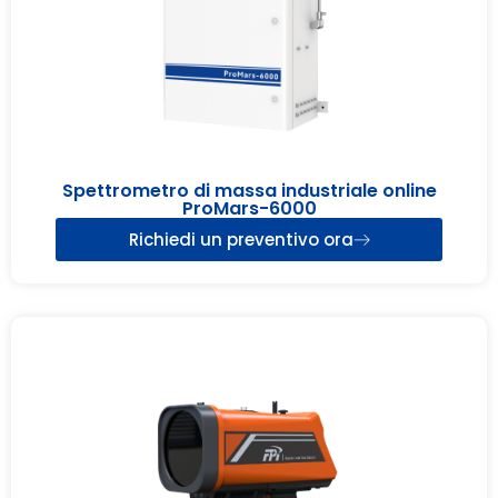
Spettrometro di massa industriale online
ProMars-6000
Richiedi un preventivo ora