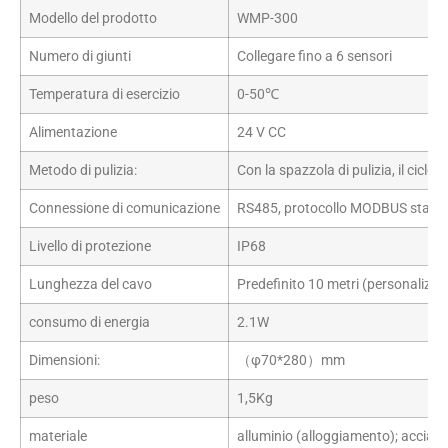
Modello del prodotto
WMP-300
Numero di giunti
Collegare fino a 6 sensori
Temperatura di esercizio
0-50℃
Alimentazione
24 V CC
Metodo di pulizia:
Con la spazzola di pulizia, il ciclo
Connessione di comunicazione
RS485, protocollo MODBUS stand
Livello di protezione
IP68
Lunghezza del cavo
Predefinito 10 metri (personalizzab
consumo di energia
2.1W
Dimensioni:
（φ70*280）mm
peso
1,5Kg
materiale
alluminio (alloggiamento); acciaio