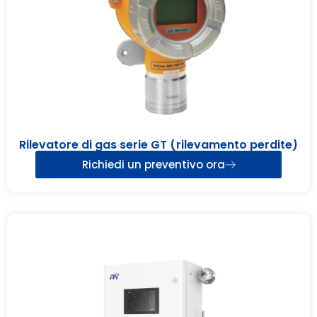
Rilevatore di gas serie GT (rilevamento perdite)
Richiedi un preventivo ora