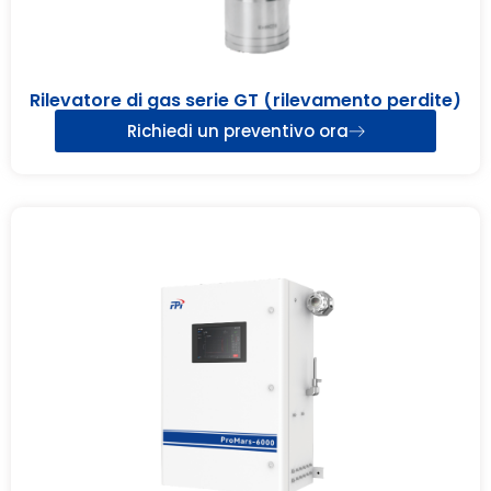
Rilevatore di gas serie GT (rilevamento perdite)
Richiedi un preventivo ora