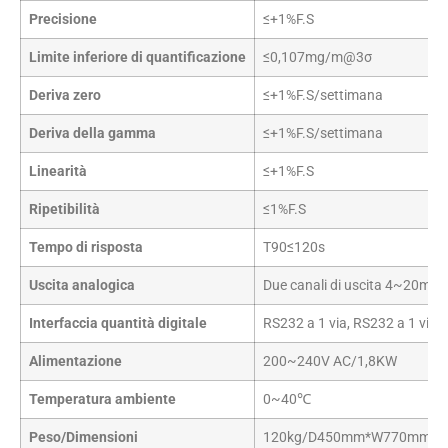
Precisione
≤+1%F.S
Limite inferiore di quantificazione
≤0,107mg/m@3σ
Deriva zero
≤+1%F.S/settimana
Deriva della gamma
≤+1%F.S/settimana
Linearità
≤+1%F.S
Ripetibilità
≤1%F.S
Tempo di risposta
T90≤120s
Uscita analogica
Due canali di uscita 4~20mA,
Interfaccia quantità digitale
RS232 a 1 via, RS232 a 1 via o
Alimentazione
200~240V AC/1,8KW
Temperatura ambiente
0~40℃
Peso/Dimensioni
120kg/D450mm*W770mm*