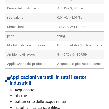
Deriva del punto zero
≤±0,3%F.S/30min
risoluzione
0,01/0,1/1,0NTU
Dimensioni:
（170*72*44）mm
peso
290g
Modalità di alimentazione
Batteria al litio (batteria a secco o
Ambiente di lavoro
5~40℃；0~80%RH
Applicazione del prodotto
Acquedotti, piscine, trattamento dell
Applicazioni versatili in tutti i settori
industriali
Acquedotto
piscine
trattamento delle acque reflue
istituti di ricerca scientifica