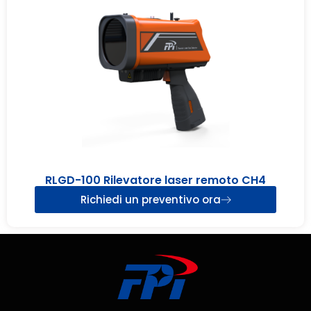
RLGD-100 Rilevatore laser remoto CH4
Richiedi un preventivo ora