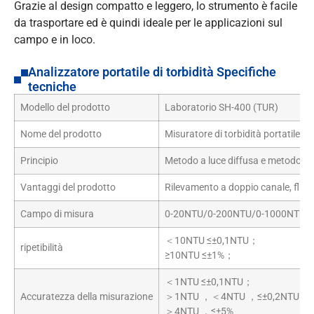
Grazie al design compatto e leggero, lo strumento è facile
da trasportare ed è quindi ideale per le applicazioni sul
campo e in loco.
Analizzatore portatile di torbidità Specifiche
tecniche
Modello del prodotto
Laboratorio SH-400 (TUR)
Nome del prodotto
Misuratore di torbidità portatile
Principio
Metodo a luce diffusa e metodo a 
Vantaggi del prodotto
Rilevamento a doppio canale, fluido
Campo di misura
0-20NTU/0-200NTU/0-1000NTURa
＜10NTU ≤±0,1NTU；
ripetibilità
≥10NTU ≤±1%；
＜1NTU ≤±0,1NTU；
Accuratezza della misurazione
＞1NTU ，＜4NTU ，≤±0,2NTU；
＞4NTU ，≤±5%