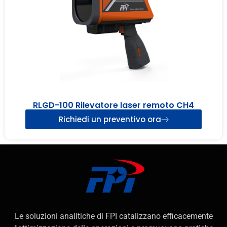
RLGD-100 Rilevatore laser remoto CH4
Richiedi un preventivo ora
Le soluzioni analitiche di FPI catalizzano efficacemente