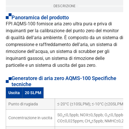
DESCRIZIONE
Panoramica del prodotto
FPI AQMS-100 fornisce aria zero ultra pura e priva di
inquinanti per la calibrazione del punto zero del monitor
di qualità dell'aria ambiente. È composto da un sistema di
compressione e raffreddamento dell'aria, un sistema di
rimozione dell'acqua, un sistema di scrubber per gli
inquinanti gassosi, un sistema di rimozione delle
particelle e un sistema di uscita del gas zero.
Generatore di aria zero AQMS-100 Specifiche
tecniche
Uscita
20 SLPM
Punto di rugiada
≤-20°C (≤10SLPM); ≤-10°C (≤20SLPM)
SO₂≤0,5ppb; NOX≤0,5ppb; O₃≤0,5ppb;
Concentrazione in uscita
CO≤0,025ppm; CH₄≤5ppb; NMHC≤0,25p