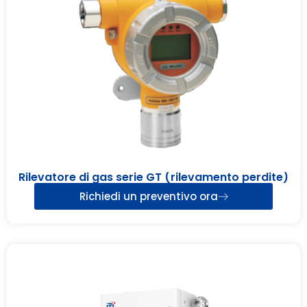
Rilevatore di gas serie GT (rilevamento perdite)
Richiedi un preventivo ora