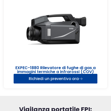
EXPEC-1880 Rilevatore di fughe di gas a
immagini termiche a infrarossi (COV)
Richiedi un preventivo ora
Vigilanza portatile FPI: