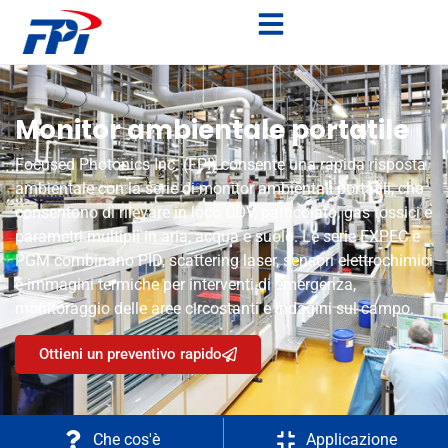
Monitor ambientale portatile
Focused Photonics Inc. (FPI) consente una rapida risposta
ambientale con la serie di monitor ambientali portatili, che
consentono di rilevare in loco COV, particolato, gas tossici e
parametri multipli in aria, acqua e suolo. Le serie EXPEC e
PGM combinano PID, scattering laser, sensori elettrochimici
e immagini termiche per interventi di emergenza,
monitoraggio delle aree circostanti e indagini sul campo.
Ottieni un preventivo rapido
Che cos'è
Applicazione